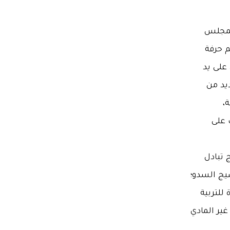
المجلس
م حرفة
على يد
يد من
،
 على
 تبادل
يج السدو؛
للتربية
غير المادي