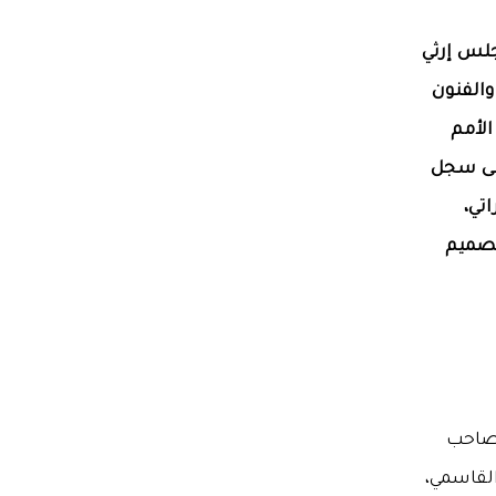
جلس إرثي
والفنون
الأمم
إلى سجل
تي،
لتصميم
 صاحب
لقاسمي،