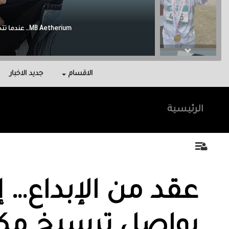
Malak Berri وراء كل نجاح عائلة آمنت بي، واحتوتني، وكانت سندي في أصعب اللحظات.
الاقسام
جديد الاخبار
الرئيسية
عقد من الإبداع… إ
يواصل ترسيخ مكا