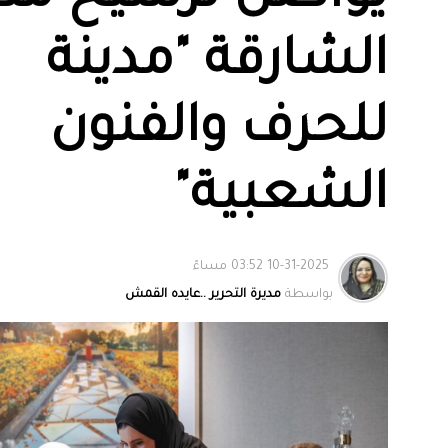
الشارقة "مدينة
للحرف والفنون
الشعبية"
10-31-2025 03:52 مساءً
بواسطة
مديرة التحرير ..عايده القمش