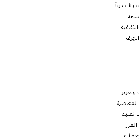
اً جذرياً
منصة
لثقافية
لحِرف
 وتعزيز
المعاصرة
ف تعليم
الغرز
دة أبو