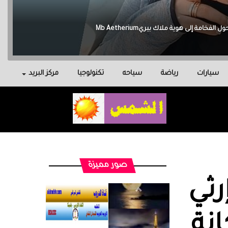
سيارات
رياضة
سياحه
تكنولوجيا
مركز البريد
صور مميزة
رثي
نة