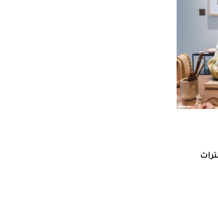
لتراث