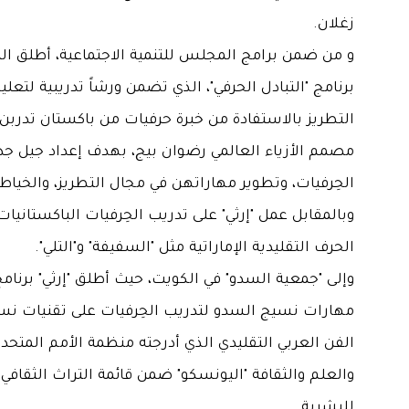
زغلان.
و من ضمن برامج المجلس للتنمية الاجتماعية، أطلق 
برنامج "التبادل الحرفي"، الذي تضمن ورشاً تدريبية لتعلي
التطريز بالاستفادة من خبرة حرفيات من باكستان تدربن 
مصمم الأزياء العالمي رضوان بيج، بهدف إعداد جيل جد
الحِرفيات، وتطوير مهاراتهن في مجال التطريز، والخياطة
وبالمقابل عمل "إرثي" على تدريب الحِرفيات الباكستانيات
الحرف التقليدية الإماراتية مثل "السفيفة" و"التلي".
وإلى "جمعية السدو" في الكويت، حيث أطلق "إرثي" برنامج
مهارات نسيج السدو لتدريب الحِرفيات على تقنيات نس
الفن العربي التقليدي الذي أدرجته منظمة الأمم المتحدة 
والعلم والثقافة "اليونسكو" ضمن قائمة التراث الثقافي 
للبشرية.