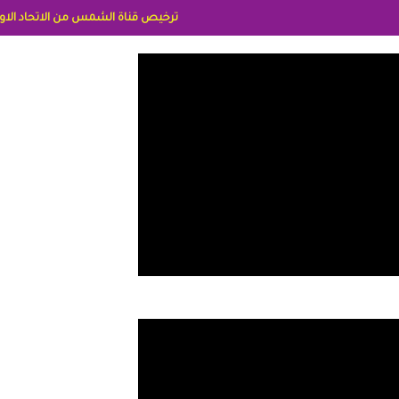
ترخيص قناة الشمس من الاتحاد الاوربي برقم 8025169734/61 IDeellLA مدراء المكاتب رنا وهبه الاعلاميه امل بكير جمهورية مصر ليبيا ريم عبدلي امريكا د سهام البياتي العراق الاعلاميه هند احمد الامارات الاعلاميه عايده القمش لسعوديه وسي