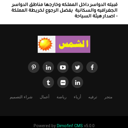
قبيله الدواسر داخل المملكه وخارجها ‏مناطق الدواسر
الجغرافيه والسكانية ‏ يفضل الرجوع لخريطة المملكة
- اصدار هيئة السياحة
متجر
ترفيه
أزياء
رياضة
أعمال
شراء التصميم
Powered by
Dimofinf CMS
v5.0.0