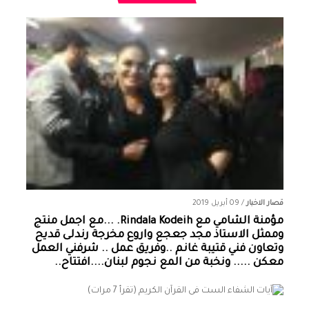
قصار الاخبار
/
09 أبريل 2019
مؤمنة الشامي‏ مع ‏‎Rindala Kodeih‎‏. ...مع اجمل منتج
وممثل الاستاذ مجد جعجع واروع مخرجة رندلى قديح
وتعاون فني قتيبة غانم ..وفريق عمل .. شرفني العمل
معكن ..... ونخبة من المع نجوم لبنان....افتتاح..