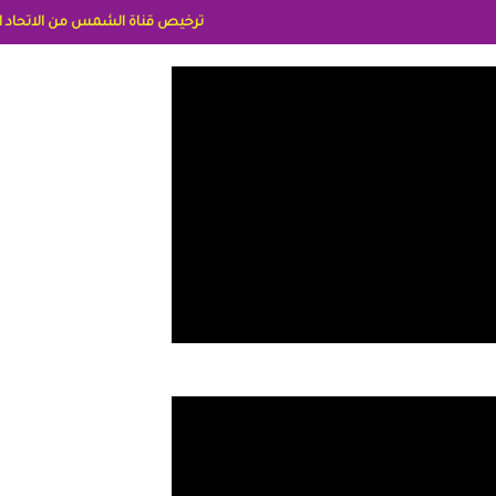
ترخيص قناة الشمس من الاتحاد الاوربي برقم 8025169734/61 IDeellLA مدراء المكاتب رنا وهبه الاعلاميه امل بكير جمهورية مصر ليبيا ريم عبدلي امريكا د سهام البياتي العراق الاعلاميه هند احمد الامارات الاعلاميه عايده الق