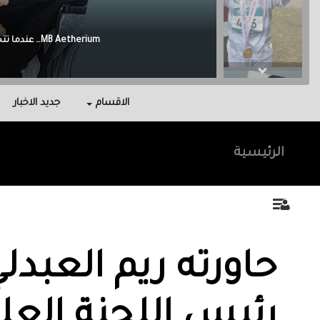
Malak Berri وراء كل نجاح عائلة آمنت بي، واحتوتني، وكانت سندي في أصعب اللحظات.
الاقسام
جديد الاخبار
الرئيسية
حاورته ريم العبدل
رئيس اللجنة العلي