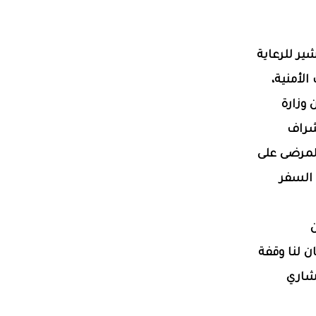
ير للرعاية
لأمنية،
 وزارة
إشراف
المرضى على
 السفر
 لنا وقفة
تشاري