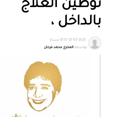
توطين العلاج
بالداخل ،
07-03-2025 07:57 مساءً
بواسطة
المخرج محمد فرحان