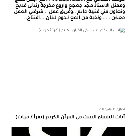
مؤمنة الشامي‏ مع ‏‎Rindala Kodeih‎‏. ...مع اجمل منتج
وممثل الاستاذ مجد جعجع واروع مخرجة رندلى قديح
وتعاون فني قتيبة غانم ..وفريق عمل .. شرفني العمل
معكن ..... ونخبة من المع نجوم لبنان....افتتاح..
اخبار
/
15 يناير 2017
آيات الشفاء الست فى القرآن الكريم (تقرأ 7 مرات)