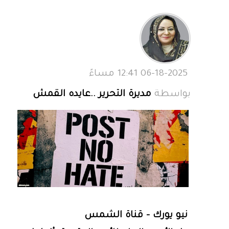
06-18-2025 12:41 مساءً
بواسطة
مديرة التحرير ..عايده القمش
نيو يورك - قناة الشمس