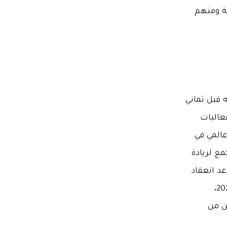
ة ومنهم
قبل ثماني
تم "مهرجان الشارقة لريادة الأعمال" 2025 فعاليات
 ألف زائر، و300 متحدث عالمي في
جمع لريادة
عد انعقاد
دورته المقبلة سيكون يومي 31 يناير و1 فبراير من عام 2026،
ن من