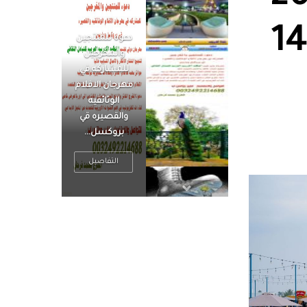
يختتم فعالياته بــ 14
الرجل العظيم
يكون مطمئناً ،
يتحرر من القلق
، بينما الرجل
ضيق الأفق
فعادة ما يكون
متوتراً
التفاصيل