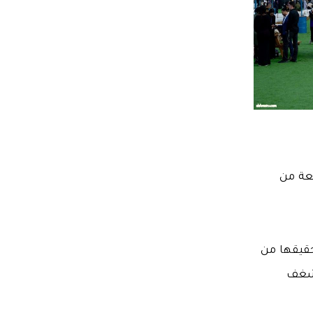
 التاسعة من
حقيقها من
وشغف