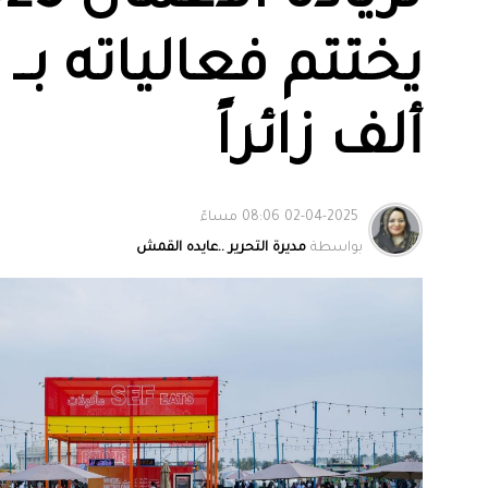
ألف زائراً
02-04-2025 08:06 مساءً
بواسطة
مديرة التحرير ..عايده القمش