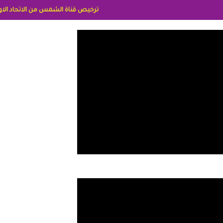
ترخيص قناة الشمس من الاتحاد الاوربي برقم 8025169734/61 IDeellLA مدراء المكاتب رنا وهبه الاعلاميه امل بكير جمهورية مصر ليبيا ريم عبدلي امريكا د سهام البياتي العراق الاعلاميه هند احمد الامارات الاعلاميه عايده القمش لسعوديه