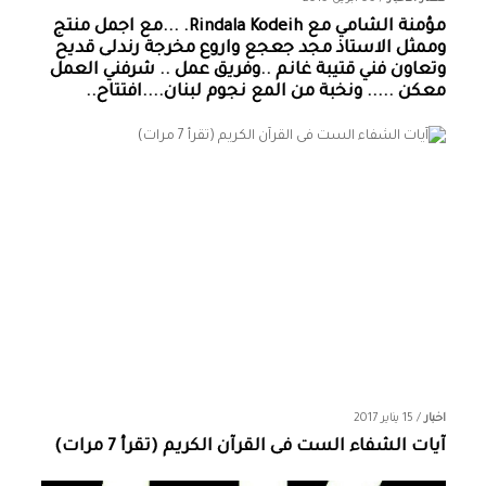
مؤمنة الشامي‏ مع ‏‎Rindala Kodeih‎‏. ...مع اجمل منتج
وممثل الاستاذ مجد جعجع واروع مخرجة رندلى قديح
وتعاون فني قتيبة غانم ..وفريق عمل .. شرفني العمل
معكن ..... ونخبة من المع نجوم لبنان....افتتاح..
اخبار
/
15 يناير 2017
آيات الشفاء الست فى القرآن الكريم (تقرأ 7 مرات)