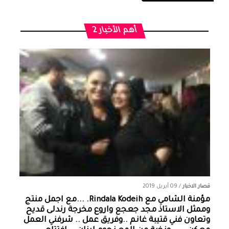
أهم الأخبار 2
قصار الاخبار
/
09 أبريل 2019
مؤمنة الشامي‏ مع ‏‎Rindala Kodeih‎‏. ...مع اجمل منتج
وممثل الاستاذ مجد جعجع واروع مخرجة رندلى قديح
وتعاون فني قتيبة غانم ..وفريق عمل .. شرفني العمل