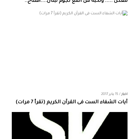
معكن ..... ونخبة من المع نجوم لبنان....افتتاح..
اخبار
/
15 يناير 2017
آيات الشفاء الست فى القرآن الكريم (تقرأ 7 مرات)