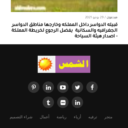
مبدعون
/
29 يونيو 2021
قبيله الدواسر داخل المملكه وخارجها ‏مناطق الدواسر
الجغرافيه والسكانية ‏ يفضل الرجوع لخريطة المملكة
- اصدار هيئة السياحة
متجر
ترفيه
أزياء
رياضة
أعمال
شراء التصميم