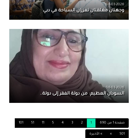
08-03-2026
وجهتان مغلقتان تعززان السياحة في دبي
08-03-2026
السودان العظيم: من دولة الفقر إلى دولة..
صفحة 1 من 690
1
2
3
4
5
11
51
101
501
»
» الأخيرة