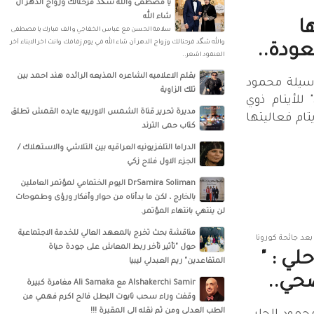
يا مصطفى والله شگد فرحنالك وزواج الدهر أن
شاء الله
ا
سلامة الحسن‏ مع ‏عباس الخفاجي‏ و‏ الف مبارك يا مصطفى
والله شگد فرحنالك وزواج الدهر أن شاء الله في يوم زفافك وانت اخر الابناء آخر
عودة..
العنقود اشعر..
بقلم الاعلاميه الشاعره المذيعه الرائده هند احمد بين
سيلة محمود
تلك الزاوية
للأيتام ذوي
مديرة تحرير قناة الشمس الاوربيه عايده القمش تطلق
تام فعاليتها
كتاب حمى الترند
الدراما التلفزيونيه العراقيه بين التلاشي والاستهلاك /
الجزء الاول فلاح زكي
DrSamira Soliman اليوم الختمامي لمؤتمر العاملين
بالخارج ، لكن ما بدأناه من حوار وأفكار ورؤى وطموحات
لن ينتهي بانتهاء المؤتمر.
مناقشة بحث تخرج بالمعهد العالي للخدمة الاجتماعية
عد جائحة كورونا
حول "تأثير تأخر ربط المعاش على جودة حياة
ي : "
المتقاعدين" ريم العبدلي ليبيا
حي..
‏‎Alshakerchi Samir‎‏ مع ‏‎Ali Samaka‎‏ مغامرة كبيرة
وقفت وراء سحب تابوت البطل فالح اكرم فهمي من
الطب العدلي ومن ثم نقله الى المقبرة !!!