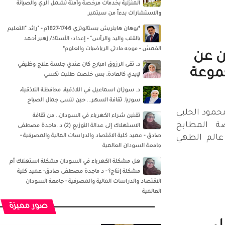
المنزلية بخدمات مرخصة وآمنة تشمل الري والصيانة
والاستشارات بدءاً من سبتمبر
*يوهان هاينريش بستالوتزي 1746-1827م - "رائد "التعليم
بالقلب واليد والرأس" - إعداد: الأستاذ/ زهير أحمد
القمش - موجه مادتي الرياضيات والعلوم*
ن عن
د. تقى الرزوق امبارح كان عندي جلسة علاج وظيفي
جموعة
لإيدي كالعادة، بس خلصت طلبت تكسي
د. سوزان اسماعيل‏ في ‏‏اللاذقية‏، ‏محافظة اللاذقية‏،
‏سوريا‏‏. ثقافة السهر... حين ننسى جمال الصباح
مود الحلبي
تقنين شراء الكهرباء في السودان.. من ثقافة
ة المطابخ
الاستهلاك إلى عدالة التوزيع (2) د .ماجدة مصطفى
صادق - عميد كلية الاقتصاد والدراسات المالية والمصرفية -
 عالم الطهي
جامعة السودان العالمية
هل مشكلة الكهرباء في السودان مشكلة استهلاك أم
مشكلة إنتاج؟ - د ماجدة مصطفى صادق- عميد كلية
الاقتصاد والدراسات المالية والمصرفية - جامعة السودان
العالمية
صور مميزة