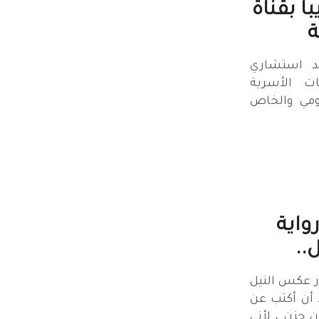
ا بقناة
ة
د استشاري
ات الأسرية
ومي والخاص
واية
..
ار عكس النيل
 أن أكتب عن
ن حزن ، لأني