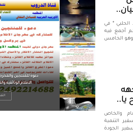
ل
ان..
الحلبي * في
لم أجمع فيه
 وهو الخامس
الرجل العظيم يكون مطمئ
بينما الرجل ضيق الأفق
جهه
التف
 يا..
عام والخاص
ير التنمية
فير الجودة