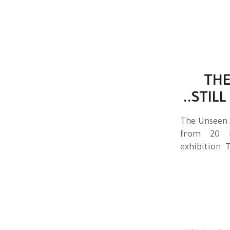
" T
STILL 
" The Unseen A
from 20 Na
exhibition