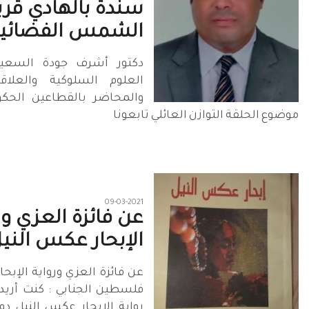
سندة بالهادي قريب
الشمس الفضائي
دكتور أشرف جودة السعي
العلوم السلوكية والعلاق
والمحاضر بالقطاعين الحك
موضوع الحلقة التوازن العائلي تابعونا
09-03-2021
عن فائزة العزي ور
الإبحار عكس النيل
عن فائزة العزي ورواية الإبح
فلسطين الجنابي : كنت أريد
رواية الإبحار عكس النيل دو