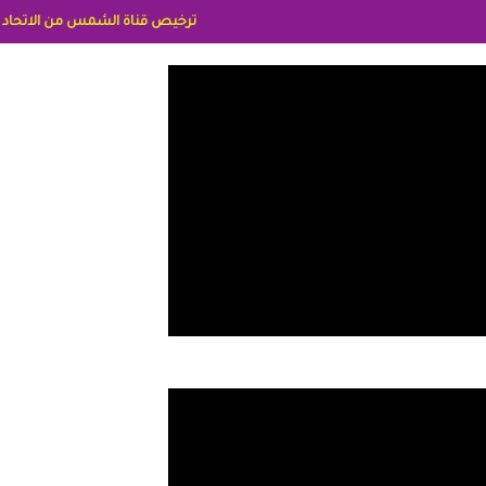
ترخيص قناة الشمس من الاتحاد الاوربي برقم 8025169734/61 IDeellLA مدراء المكاتب رنا وهبه الاعلاميه امل بكير جمهورية مصر ليبيا ريم عبدلي امريكا د سهام البياتي العراق الاعلاميه هند احمد الامارات الاعلاميه عايد