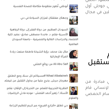
مود الحلبي
 جوحلي أول
أبوظبي تُطور منظومة متكاملة للصحة النفسية
ين في مجال
وجهتان مغلقتان تعززان السياحة في دبي
السودان العظيم: من دولة الفقر إلى دولة الرفاهية
الأسرية -بقلم: د. ماجدة مصطفى صادق- عميد كلية
الاقتصاد والدراسات المالية والمصرفية – جامعة السودان
العالمية
منال بنت محمد: رؤية الشيخة فاطمة صنعت ريادة
المرأة الإماراتية
ستقبل
Ali Abu Saif من روائع المتنبي
Nihad Albataineh #مسيناكم كل سنة، ومع انطلاق
مهرجان جرش، يخرج علينا من يحاول التقليل من قيمته،
 مبادرة من
لإنساني قام
النظرية التجريبية للتعلم: من التجربة إلى الإتقان- بقلم:
بسام الحمصي
الأستاذ / زهير أحمد القمش - موجه مادتي الرياضيات
والعلوم
دبي تطلق «مُزارع الفريج» عبر كريم لتنظيم الزراعة