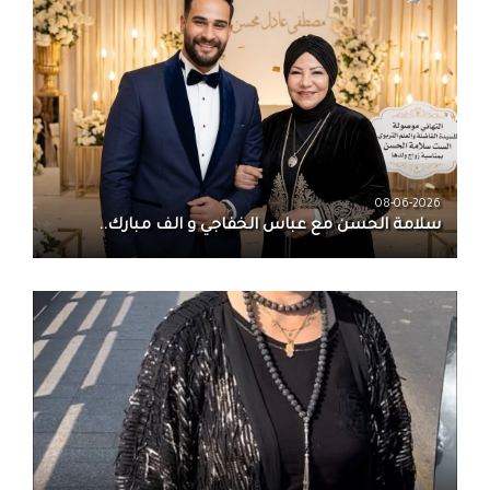
08-06-2026
سلامة الحسن‏ مع ‏عباس الخفاجي‏ و‏ الف مبارك..