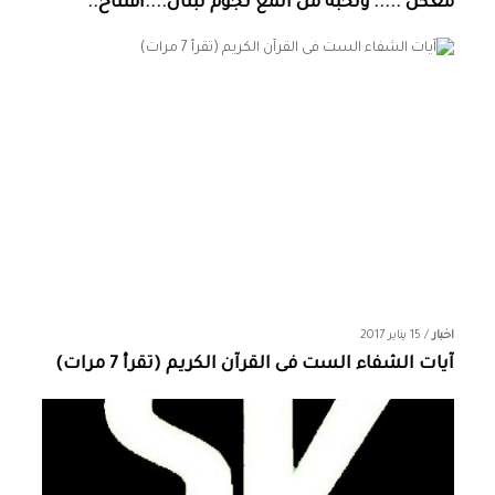
معكن ..... ونخبة من المع نجوم لبنان....افتتاح..
اخبار
/
15 يناير 2017
آيات الشفاء الست فى القرآن الكريم (تقرأ 7 مرات)