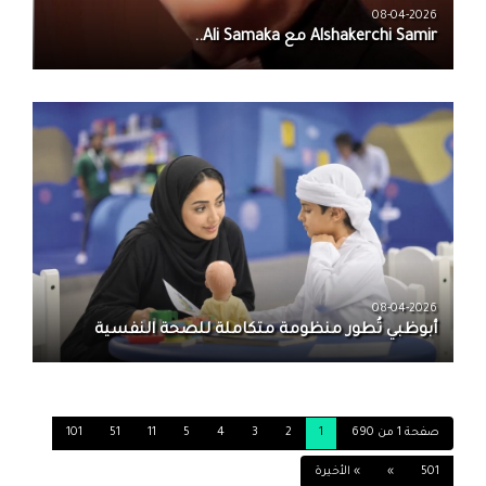
08-04-2026
08-04-2026
أبوظبي تُطور منظومة متكاملة للصحة النفسية
صفحة 1 من 690
1
2
3
4
5
11
51
101
501
»
» الأخيرة