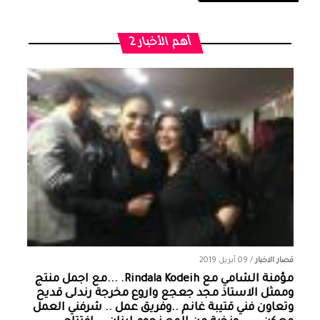
أهم الأخبار 2
قصار الاخبار
/
09 أبريل 2019
مؤمنة الشامي‏ مع ‏‎Rindala Kodeih‎‏. ...مع اجمل منتج
وممثل الاستاذ مجد جعجع واروع مخرجة رندلى قديح
وتعاون فني قتيبة غانم ..وفريق عمل .. شرفني العمل