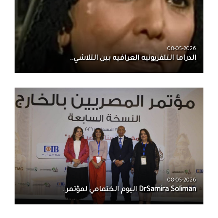
08-05-2026
الدراما التلفزيونيه العراقيه بين التلاشي..
08-05-2026
DrSamira Soliman اليوم الختمامي لمؤتمر..