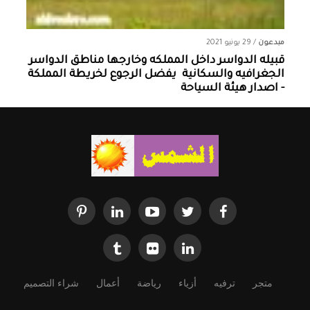
مبدعون
/
29 يونيو 2021
قبيله الدواسر داخل المملكه وخارجها ‏مناطق الدواسر
الجغرافيه والسكانية ‏ يفضل الرجوع لخريطة المملكة
- اصدار هيئة السياحة
متجر
ترفيه
أزياء
رياضة
أعمال
شراء التصميم