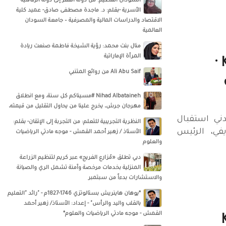
السودان العظيم: من دولة الفقر إلى دولة الرفاهية
الأسرية -بقلم: د. ماجدة مصطفى صادق- عميد كلية
الاقتصاد والدراسات المالية والمصرفية – جامعة السودان
العالمية
منال بنت محمد: رؤية الشيخة فاطمة صنعت ريادة
المرأة الإماراتية
Khalaf Al Habtoor ·
Ali Abu Saif من روائع المتنبي
Nihad Albataineh #مسيناكم كل سنة، ومع انطلاق
مهرجان جرش، يخرج علينا من يحاول التقليل من قيمته،
Kha · اسعدني استقبال
النظرية التجريبية للتعلم: من التجربة إلى الإتقان- بقلم:
في، الرئيس
الأستاذ / زهير أحمد القمش - موجه مادتي الرياضيات
والعلوم
دبي تطلق «مُزارع الفريج» عبر كريم لتنظيم الزراعة
المنزلية بخدمات مرخصة وآمنة تشمل الري والصيانة
والاستشارات بدءاً من سبتمبر
*يوهان هاينريش بستالوتزي 1746-1827م - "رائد "التعليم
بالقلب واليد والرأس" - إعداد: الأستاذ/ زهير أحمد
القمش - موجه مادتي الرياضيات والعلوم*