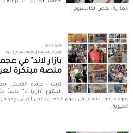
جفاف الجسم ✅️ الرغبة في
الغازية : نقص الكالسيوم..
03-05-2025
يوفر خيارات تسوق جاذبة للسياح والزوار
بازار لاند" في عجما
منصة مبتكرة لعر
كتبت - عايدة القمش: يح
المتنوع "بازارلاند" عالماً م
بجوار متحف عجمان في سوق الحصن بالحي التراثي، وهو من أ
الحيوية..