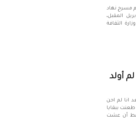
م مسرح نهاد
يل المقبل،
ارة الثقافة
م أولد
د انا لم احن
 طعنت ببقايا
قط أن عشت