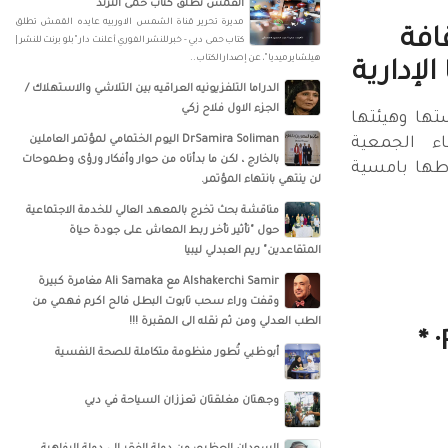
القمش تطلق كتاب حمى الترند
مديرة تحرير قناة الشمس الاوربيه عايده القمش تطلق
افة
كتاب حمى دبي - خبر للنشر الفوري أعلنت دار "بلو برنت للنشر |
هيلشاير ميديا"، عن إصدار الكتاب..
لإدارية
الدراما التلفزيونيه العراقيه بين التلاشي والاستهلاك /
الجزء الاول فلاح زكي
تها وهيئتها
DrSamira Soliman اليوم الختمامي لمؤتمر العاملين
اء الجمعية
بالخارج ، لكن ما بدأناه من حوار وأفكار ورؤى وطموحات
اطها بامسية
لن ينتهي بانتهاء المؤتمر.
مناقشة بحث تخرج بالمعهد العالي للخدمة الاجتماعية
حول "تأثير تأخر ربط المعاش على جودة حياة
المتقاعدين" ريم العبدلي ليبيا
‏‎Alshakerchi Samir‎‏ مع ‏‎Ali Samaka‎‏ مغامرة كبيرة
وقفت وراء سحب تابوت البطل فالح اكرم فهمي من
الطب العدلي ومن ثم نقله الى المقبرة !!!
Rose Ziro Blanche· *
أبوظبي تُطور منظومة متكاملة للصحة النفسية
وجهتان مغلقتان تعززان السياحة في دبي