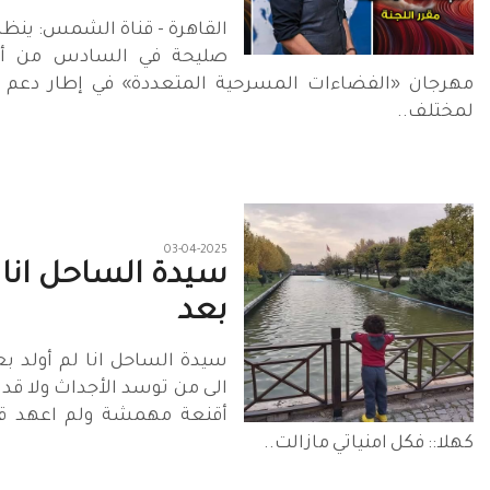
القاهرة - قناة الشمس: ينظ
صليحة في السادس من أبر
مهرجان «الفضاءات المسرحية المتعددة» في إطار دعم وز
لمختلف..
03-04-2025
سيدة الساحل انا ل
بعد
سيدة الساحل انا لم أولد بع
الى من توسد الأجداث ولا قد
أقنعة مهمشة ولم اعهد 
كهلا:: فكل امنياتي مازالت..