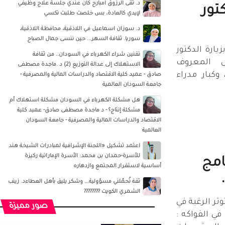
د. تقى الرزوق امبارح كان عندي جلسة علاج وظيفي
تور
لإيدي كالعادة، بس خلصت طلبت تكسي
د. سوزان اسماعيل‏ في ‏‏اللاذقية‏، ‏محافظة اللاذقية‏،
‏سوريا‏‏. ثقافة السهر... حين ننسى جمال الصباح
K سعدت بزيارة الدكتور
تقنين شراء الكهرباء في السودان.. من ثقافة
 المعروف
الاستهلاك إلى عدالة التوزيع (2) د .ماجدة مصطفى
وكبار مدراء
صادق - عميد كلية الاقتصاد والدراسات المالية والمصرفية -
جامعة السودان العالمية
هل مشكلة الكهرباء في السودان مشكلة استهلاك أم
مشكلة إنتاج؟ - د ماجدة مصطفى صادق- عميد كلية
الاقتصاد والدراسات المالية والمصرفية - جامعة السودان
العالمية
اعتمد تشكيل «اللجنة الإشرافية لمبادرات الشيخة هند
للأسرة-حمدان بن محمد: الأسرة الإماراتية ركيزة
امج
أساسية لاستقرار المجتمع وازدهاره
ثقة تُحمّلني مسؤولية... وشكر يليق بأهل العطاءد. زينب
الشمري الكويت ????????
وتر الرغبة في
صور مميزة
في الفواكه :