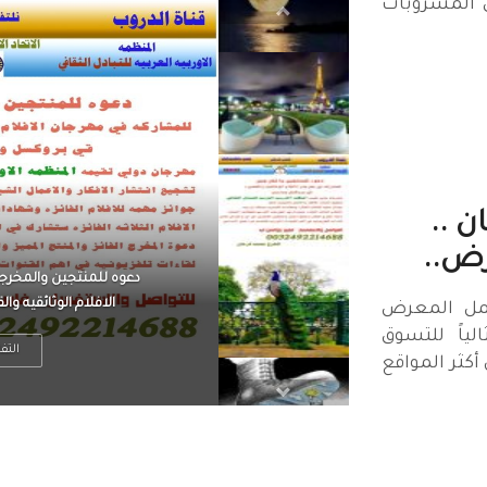
 المشروبات
ن ..
ض..
الرجل العظيم يكون مطمئ
بينما الرجل ضيق الأفق
مل المعرض
ثالياً للتسوق
التف
كثر المواقع