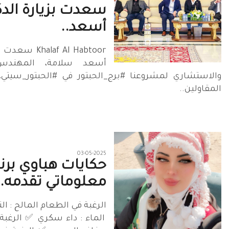
سعدت بزيارة الدك
أسعد..
halaf Al Habtoor
أسعد سلامة، المهندس
والاستشاري لمشروعنا #برج_الحبتور في #الحبتور_سيتي، 
المقاولين..
03-05-2025
حكايات هباوي برن
معلوماتي تقدمه..
الرغبة في الطعام المالح : الت
الماء : داء سكري ✅️ الرغبة 