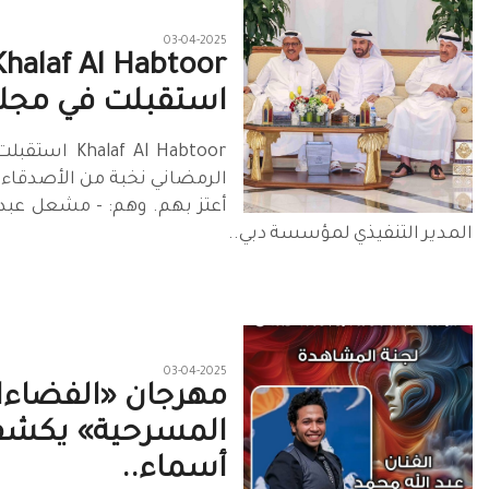
03-04-2025
Khalaf Al Habtoor
استقبلت في مجل
alaf Al Habtoor
الرمضاني نخبة من الأصدقاء و
أعتز بهم. وهم: - مشعل عبدا
المدير التنفيذي لمؤسسة دبي..
03-04-2025
مهرجان «الفضاء
المسرحية» يكش
أسماء..