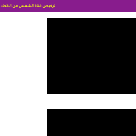
ترخيص قناة الشمس من الاتحاد الاوربي برقم 8025169734/61 IDeellLA مدراء المكاتب رنا وهبه الاعلاميه امل بكير جمهورية مصر ليبيا ريم عبدلي امريكا د سهام البياتي العراق الاعلاميه هند احمد الامارات الاعلاميه عاي