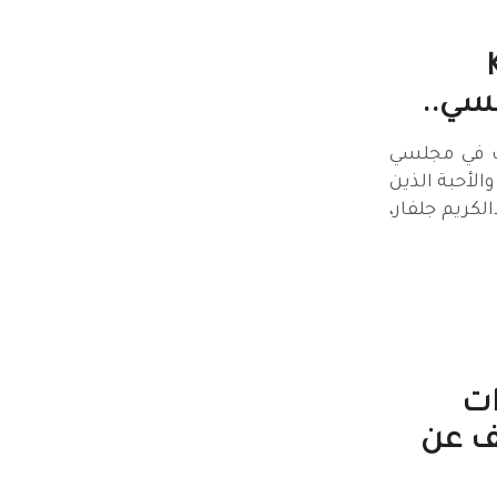
سي..
Kh استقبلت في مجلسي
الأحبة الذين
لكريم جلفار،
ات
ف عن