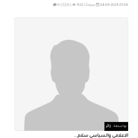
04-06-2024 01:06 صباحاً |
1532
0 |
0 |
بواسطة :
زائر
الاعلامي والسياسي سلام...