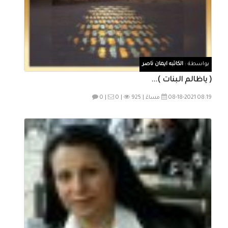
بواسطة :
الكاتبه ايمان ناصر
( ياظالم البنات )...
08-18-2021 08:19 مساءً |
925
0 |
0 |