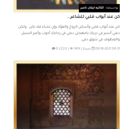
بواسطة :
الكاتبه ايمان ناصر
كن عند أبواب قلبي للشاعر...
كن عند أبوابِ قلبي وأسكن الروح والفؤاد وإن تشاء فلا تكن ..ولكن
دعني أسير في دربك يامهجتي دعني في رحابك أجوب وأعبر السيل
والعطوف في شوق دمي..
08-18-2021 08:31 مساءً |
969
0 |
0 |