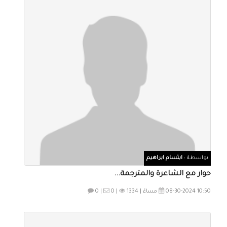
بواسطة :
ابتسام ابراهيم
حوار مع الشاعرة والمترجمة...
08-30-2024 10:50 مساءً |
1334
0 |
0 |