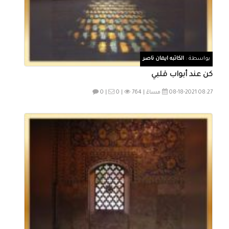
بواسطة :
الكاتبه ايمان ناصر
كن عند أبواب قلبي
08-18-2021 08:27 مساءً |
764
0 |
0 |