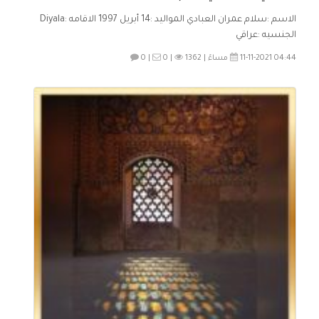
الاسم :سلام عمران العبادي المواليد :14 أبريل 1997 الاقامه :Diyala
الجنسيه :عراقي
11-11-2021 04:44 مساءً |
1362
0 |
0 |