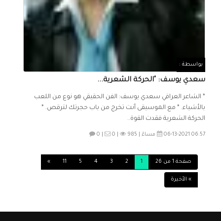
بواسطة :
سعدي يوسف: "الحركة الشعرية...
* الشاعر العراقي سعدي يوسف: الفن الحقيقي هو نوع من اللعب
بالأشياء. * مع الموسيقى أنت تخرج من باب حجرتك لترقص. *
الحركة الشعرية فقدت القوة..
06-13-2021 06:57 مساءً |
985
0 |
0 |
صفحة 1 من 26
1
2
3
4
5
11
»
» الأخيرة