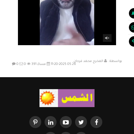
بواسطة :
المخرج محمد فرحان
11-20-2025 05:26 مساءً
391
0
0