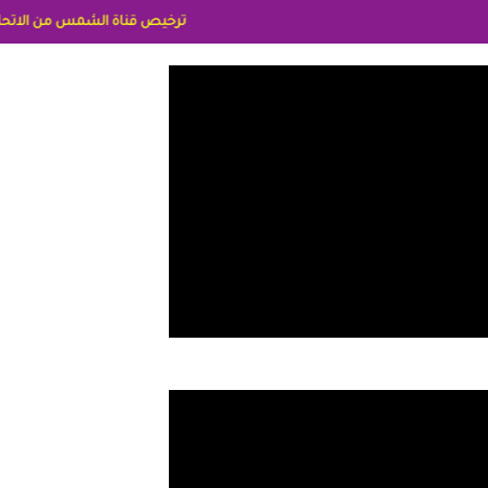
ترخيص قناة الشمس من الاتحاد الاوربي برقم 8025169734/61 IDeellLA مدراء المكاتب رنا وهبه الاعلاميه امل بكير جمهورية مصر ليبيا ريم عبدلي امريكا د سهام البياتي العراق الاعلاميه هند احمد الاما