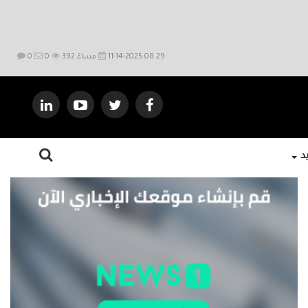
11-14-2025 08:29 مساءً
392
0
0
يد