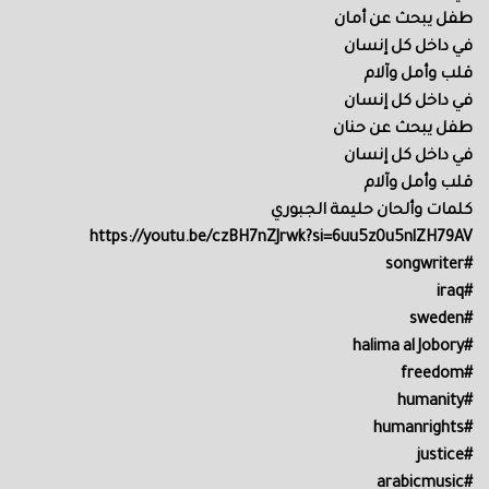
طفل يبحث عن أمان
في داخل كل إنسان
قلب وأمل وآلام
في داخل كل إنسان
طفل يبحث عن حنان
في داخل كل إنسان
قلب وأمل وآلام
كلمات وألحان حليمة الجبوري
https://youtu.be/czBH7nZJrwk?si=6uu5z0u5nlZH79AV
#songwriter
#iraq
#sweden
#halima al Jobory
#freedom
#humanity
#humanrights
#justice
#arabicmusic