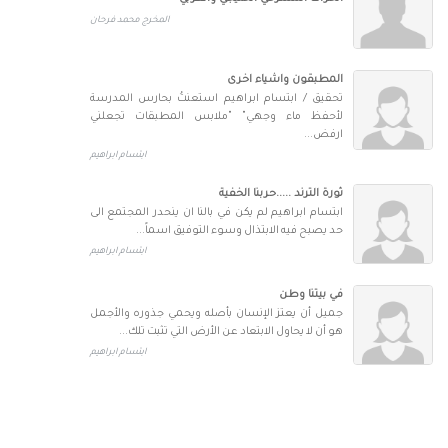
المخرج محمد فرحان
المطبقون واشياء اخرى
تحقيق / ابتسام ابراهيم استعنتُ بحارس المدرسة
لأحفظ ماء وجهي" "ملابس المطبقات تجعلني
ارفض...
ابتسام ابراهيم
ثورة الترند .....حربنا الخفية
ابتسام ابراهيم لم يكن في بالنا ان ينحدر المجتمع الى
حد يصبح فيه الابتذال وسوء التوفيق اسماً...
ابتسام ابراهيم
في بيتنا وطن
جميل أن يعتز الإنسان بأصله ويحمي جذوره والأجمل
هو أن لا يحاول الابتعاد عن الأرض التي تثبت تلك...
ابتسام ابراهيم