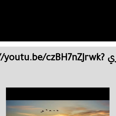
كلمات وألحان حليمة الجبوري utu.be/czBH7nZJrwk