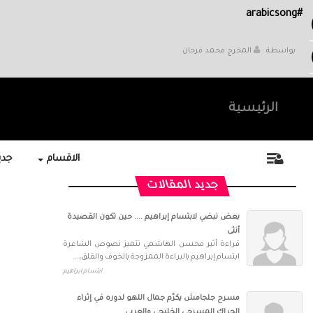
#arabicsong
بواسطة :
المخرج محمد فرحان
الرئيسية
الاقسام
جديد
جديد المقالات
بعض نبضي لابتسام إبراهيم .... حين تكون القصيدة
أنثى
قراءة أثير محسن الهاشمي تتميز نصوص الشاعرة
ابتسام إبراهيم بالبراءة الممزوجة بالخوف والقلق،...
ابتسام ابراهيم
مسرح جلجامش يكرّم جمال اللهو لدوره في إثراء
الحراك المسرحي الخليجي والعربي