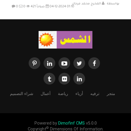
بواسطة :
المخرج محمد فرحان
04-12-2024 01:10 صباحاً
421
0
0
متجر
ترفيه
أزياء
رياضة
أعمال
شراء التصميم
Powered by
Dimofinf CMS
v5.0.0
©
Copyright
Dimensions Of Information.