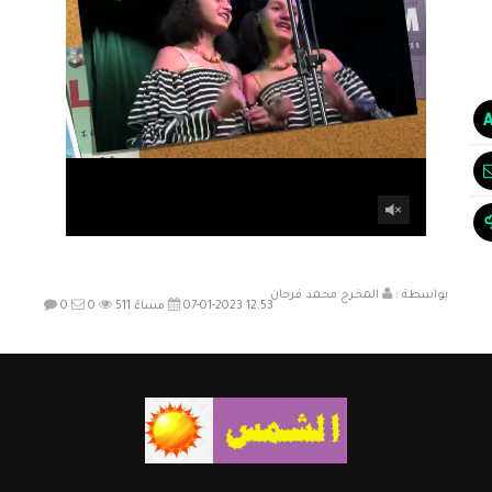
بواسطة :
المخرج محمد فرحان
07-01-2023 12:53 مساءً
511
0
0