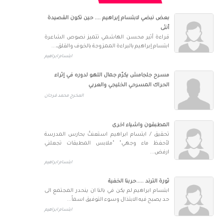
بعض نبضي لابتسام إبراهيم .... حين تكون القصيدة
أنثى
قراءة أثير محسن الهاشمي تتميز نصوص الشاعرة
ابتسام إبراهيم بالبراءة الممزوجة بالخوف والقلق،...
ابتسام ابراهيم
مسرح جلجامش يكرّم جمال اللهو لدوره في إثراء
الحراك المسرحي الخليجي والعربي
المخرج محمد فرحان
المطبقون واشياء اخرى
تحقيق / ابتسام ابراهيم استعنتُ بحارس المدرسة
لأحفظ ماء وجهي" "ملابس المطبقات تجعلني
ارفض...
ابتسام ابراهيم
ثورة الترند .....حربنا الخفية
ابتسام ابراهيم لم يكن في بالنا ان ينحدر المجتمع الى
حد يصبح فيه الابتذال وسوء التوفيق اسماً...
ابتسام ابراهيم