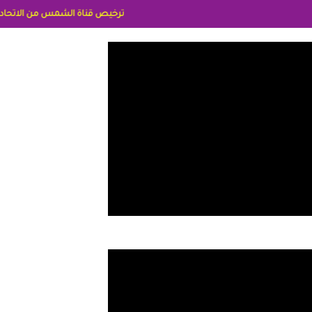
ترخيص قناة الشمس من الاتحاد الاوربي برقم 8025169734/61 IDeellLA مدراء المكاتب رنا وهبه الاعلاميه امل بكير جمهورية مصر ليبيا ريم عبدلي امريكا د سهام البياتي العراق الاعلاميه هند احمد الامارات الاعلاميه عايده القمش لسعوديه