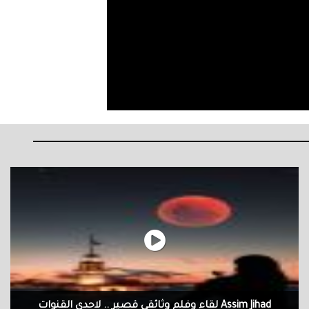
Assim Jihad لقاء وفلم وثائقي قصير .. لاحدى القنوات