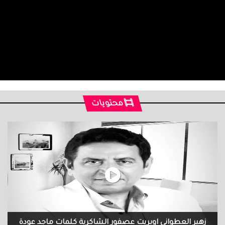
محتويات
زهير العطواني اوبريت عصفور الشاكرية كلمات ماجد عودة