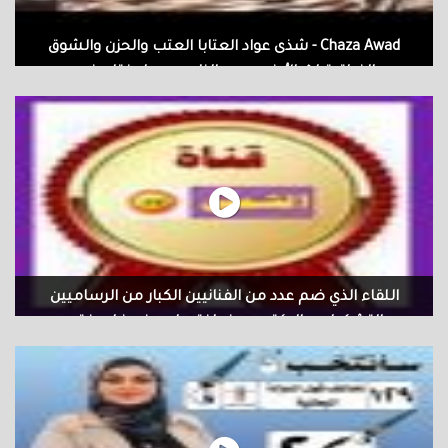
Chaza Awad - شذى عواد العتابا العتب والحزن والشوق
والفراق تراث الأرض وروح الناس ، وما يختلج في...
Chaza Awad - شذى عواد العتابا العتب والحزن والشوق والفراق تراث
الأرض وروح الناس ، وما يختلج في الصدور من شجو رقيق لا تفسره
الدموع… إحساس أسلافنا.. الحزن الذي لا ينقضي.. والشجن الذي لا يشيخ
#عتابا #سورية #مصياف #العراق
اللقاء الذي ضم عدد من الفنانيين الكبار من الرساميين
التشكيليين الدكتور مهند اختصاص في فلسفة...
اللقاء الذي ضم عدد من الفنانيين الكبار من الرساميين التشكيليين الدكتور
مهند اختصاص في فلسفة الاتصال البصري وعلي عبد الكريم رسام
وفنان تشكيلي وعمار الملا فنان تشكيلي والمطرب مؤيد حسن و هلا من
لبنان شاعره ومخرجة افلام وثائقيه والناشطه الاعلاميه الخلوقه عدويه
وزعت الزهور والهدايا كان احتفاء من اجمل الاحتفاءات