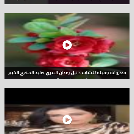
معزوفه جميله للشاب دانيل رغدان البدري حفيد المخرج الكبير
ابراهيم فرحان البدري