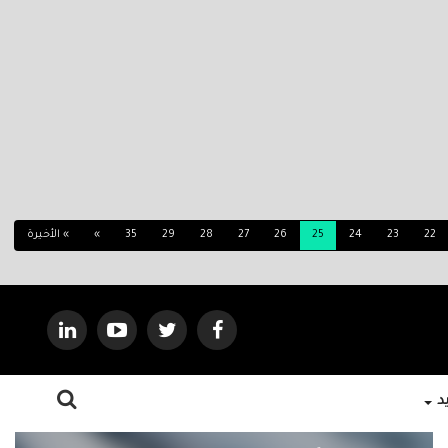
22
23
24
25
26
27
28
29
35
»
» الأخيرة
يد