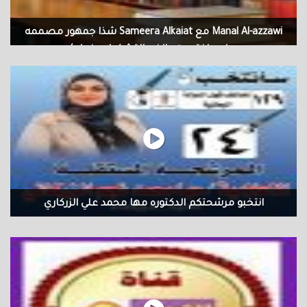
‏‎Manal Al-azzawi‎‏ مع ‏‎Sameera Alkaiat‎‏ شذا جمهور مصممه
ورسامه اختصت بالفن التشكيلي بغداد /...
‏‎Manal Al-azzawi‎‏ مع ‏‎Sameera Alkaiat‎‏ شذا جمهور مصممه ورسامه
اختصت بالفن التشكيلي بغداد / وكالة moon light news جمهور مصممه
ورسامه فنانة تشكيليه حاصله على شهادةً اكاديمية الفنون الجميله
وأستاذه في معهد الفنون الجميله عملت مصممه في دار الازياء العراقيه
لها مشاركات في العديد من الكرنفالات والمعارض المحليه والدوليه
حصدت العديد من الجوائز والدروع والأوسمه وشهادات الشكر والتقدير
لها لوحات جسدت قصص مختلفه من جمال الحياه خصت فيها الطبيعه
والفرح وايضا لوحات تحاكي واقع مؤلم خلفته الحروب قصص ترجمة
برسمي لوحات عديده شذا جمهور تجيد أكثر من مدرسه الوان لوحاتها
انتخبو مرشحتكم الدكتوره مها محمد علي الزركاري
الاكريلك والزيتي وغيرها الكثير ابدعت بمشاركاتها في معارض الفن
التشكيلي ، التقت بها عدسة وكالةًضوء القمر نيوز moon light news
والأحتفاء الودي الذي خص فنانون من مختلف مناطق بغداد الحبيبه اليكم
مشاهدينا ومتابعينا من الجمهور ومتذوقي الفن ذلك اللقاء