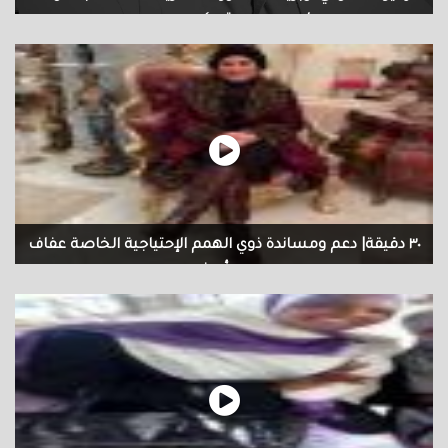
لحن وموسيقى كريم هميم
زهير العطواني اوبريت عصفور الشاكرية كلمات ماجد عودة لحن وموسيقى
كريم هميم الاخراج المسرحي غانم حميد مهرجان الادباء الشعبيين العرب
الرابع في بغداد تصوير زهير العطواني و علي العطواني
٣٠ دقيقة| دعم ومساندة ذوي الهمم الإحتياجية الخاصة عفاف
حسن أبو زهره