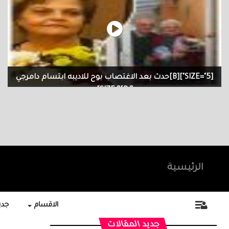
[SIZE="5"][B]حدث بعد الاغتصاب بوح للاديبه ابتسام دامرجي
[/B][/SIZE]
حدث بعد الاغتصاب بوح للاديبه ابتسام دامرجي
الرئيسية
الاقسام
جديد
جديد المقالات