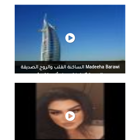
Madeeha Barawi الساكنة القلب والروح الصديقة
الحبيبة "لطيفة سيف آل مكتوم"
Madeeha Barawi الساكنة القلب والروح الصديقة الحبيبة
"لطيفة سيف آل مكتوم" أزف اليك هذا الإهداء يا أعظم قلب
غمسه النقاء أزف إليك حروفي وتبر وصوفي ياتوءم الروح
الشفوف ياقديسة محراب حضن هجعتي وعكوفي ياشمعة
أضاء سناها قلبي وأنامل كفوفي " وافر الشكر وجميل الامتنان
قناة الشمس الأوروبية والشكر الجزيل لراعي هذه القناة
محمد فرحان المخرج لتنظيم هذا الفيديو الرائع"