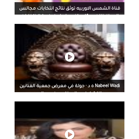
قناة الشمس الاوربيه توثق نتائج انتخابات مجالس
المحافظات بمؤتمر تفصيلي لمفوضية الانتخابات
Nabeel Wadi ٥ د · جولة في معرض جمعية الفنانين
التشكيليين العراقيين فرع ديالى