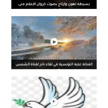
بسيطه تهون وارتاح بصوت كروان الاعلام منى
المفرجي
Mona Almafraji · بصوتي كلمات اغنية بسيطه تهون وارتاح
غناء الفنان عبد فلك الي مايحب بحة صوتي مايسمع بليز
واكون ممنونته كثير الاغنيه غير مقصوده لشخص هي عتاب
بيني وبين الدنيا فقط حبيت ابتعد عن جو قراءة الاخبار لقراءة
الاشعار وتبقى السما للشايل جناح بسيطه
الفنانه عليه التونسيه في لقاء نادر لقناة الشمس
الاوربيه