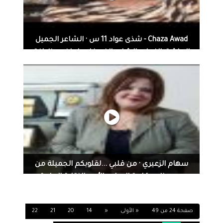
Chaza Awad - شذى عواد 11 س · الشاعر الجميل
والعاشق النبيل والشاب الذي خلده لطفه وظرافته
وشعره
Chaza Awad - شذى عواد الشاعر الجميل والعاشق النبيل
والشاب الذي خلده لطفه وظرافته وشعره وأدركته المنية قبل
أن يدرك غرضه من الحياة وقبل أن يبلغ عقده الثالث هذه
إطلالة على أحد أعذب شعرائنا .. جزائري الأصل مصري المولد
دمشقي المقام والمستقر #الشاب_الظريف #مصر #الجزائر
#دمشق #الشام #عفيف_الدين_التلمساني
سهام الزعيري · من قلبي ...لقلوبكم الجميلة من
صرح عظيم قلعة الابداع والأدب النقابة العامة...
سهام الزعيري · من قلبي ...لقلوبكم الجميلة من صرح عظيم
قلعة الابداع والأدب النقابة العامة لاتحاد كتاب مصر وتحت
صفحة 24 من 49
« الأولى
«
14
20
21
22
رعاية النقيب معالي ا.د.علاء عبد الهادي وفرحتي لأني افتخر