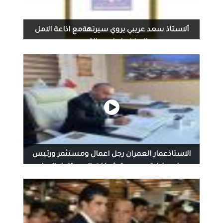
ألاستاذ سعد عريبي يروي سيرتهةمع اذاعة الامل
والاعلاني ابراهيم التميمي
الاستاذعمار العمران رجل اعمال ومستثمر ورئيس
مجلس إدارة مجموعة شركات المستقبل الدوليه
المتحده...
مديرالعام ومالك شركة مستقبل العمران‏‏، و‏‏‏مدير عام ومالك
شركة ربوع الوطن‏‏، و‏‏مدير عام ومالك شركة مستقبل الاخوة
التركيه‏‏‏‏‏‏