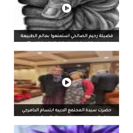
‏فضيلة رحيم الصالحي‏ استمتعوا بعالم الطبيعة
في مزرعة ام طيف واستراحة خاصة للعوائل
ولكروبات النساء...
‏فضيلة رحيم الصالحي‏ استمتعوا بعالم الطبيعة في مزرعة ام
طيف واستراحة خاصة للعوائل ولكروبات النساء فقط للحجز
والاستفسار ٠٧٧٥٤٣٦٦٩٦١ التفاصيل داخل الفيديو
حضرت سيدة المجتمع الاديبه ابتسام الدامرجي
وبرفقه العديد من سيدات ورجال المجتمع ندوه عن
السيد...