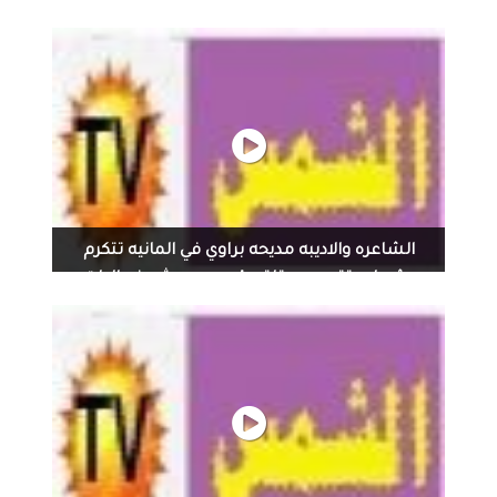
صبري وزوجها الدكتور ايمن البياع في مؤتمر التميز...
Mera Ali Presenter لقائي مع الفنانة القديرة عبير صبري
وزوجها الدكتور ايمن البياع في مؤتمر التميز الريادي وقادة
المجتمع العربي في دورته العاشرة وللمرة الاولى في دبي تكريم
الفنانة القديرة #هالة_صدقي والفنانة النجمة #عبير_صبري
والاعلامية المتميزة #لجين_عمران والفنانة النجمة
#شذى_حسون والمخرج المبدع #خالد_يوسف وعدد من
الشخصيات الكريمة
الشاعره والاديبه مديحه براوي في المانيه تتكرم
بشهاده تقدير يه وتلقي قصيده موثره فعاليات
مكتب...