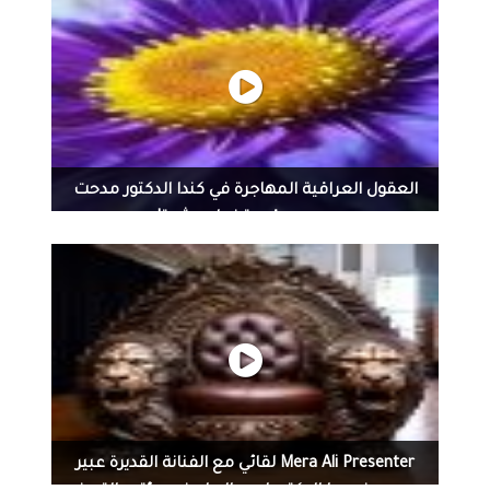
حضرت سيدة المجتمع الاديبه ابتسام الدامرجي وبرفقه
العديدومنسيدات ورجال المجتمع ندوه عن السيد درويش
وعن وجوب ترميم منزله وتسمية الشارع باسمه يحاول حفيده
السيد محمد أن ينشر الكثير عن أعمال جده التي لم تنشر وكان
وجود صحفيين ومحاميه وبعض من الضيوف المهتمين
بذكرى الكبار من الفنانين والمبدعين والتي يجب على الدوله
الاهتمام بهم بتسميه الاماكن أو الشوارع باسماءهم
وتكلمت أيضا المحاميه السيده هاله عثمان عن الشباب
العقول العراقية المهاجرة في كندا الدكتور مدحت
والانتماء للوطن فالوطن هو المواطن بدونه لا يوجد وطن
محمود قصة نجاح مثيرة!
وطبعا عن الطرق للوصول إلى هذا المواطن وخاصه الشباب
وتكلم الحفيد عن حياة جده وكيف كان يصغى إلى الباءعين
المتجولين الذي كان يستمد منهم ألحانه الشعبيه والتي
يعيش معهم ويسجد معاناتهم باغانيه النابعه من قلب
مشاكلهم وأنه اول من طالب بحريه المراءه ودفعها
للنهوض والمشاركه
Mera Ali Presenter لقائي مع الفنانة القديرة عبير