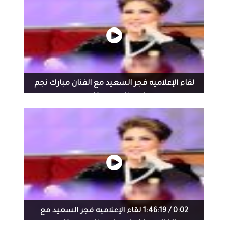
مساء هذا اليوم الاثنين15/1/2024 {كُلُّ مَنْ عَلَيْهَا فَانٍ* وَيَبْقَى
وَجْهُ رَبِّكَ ذُو الْجَلَالِ وَالْإِكْرَامِ ﴾ صدق الله العلي العظيم . بمزيد
من الحزن والأسى أنعىٰ بغربتي رحيل أخي وصديقي الوفي رجل
الاعمال الشهيد المرحوم بيشرو مجيد اغا مالك مجمع أمباير
اربيل بقصف صاروخي طال داره الأمن بأربيل مع عائلته كنت
شجاعآ وطيب القلب وكريم النفس ومحب للخير وانساني
بامتياز ومتواضع قل نظيرك تغمده الله برحمته الواسعة
لقاء الإعلاميه فجر السعيد مع الفنان مبارك نجم
واسكنه فسيح جناته والهم اهله وذويه ومحبيه وألهمنا
في برنامج من تكون
الصبر والسلوان وانا لله وانا اليه راجعون . رحم الله من قرء
سورة الفاتحة على روحه الطاهره
0:02 / 1:46:19 لقاء الإعلاميه فجر السعيد مع
الفنان مبارك نجم في برنامج من تكون