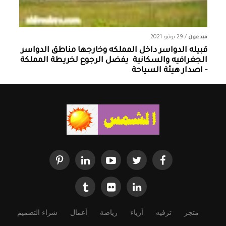
مبدعون
/
29 يونيو 2021
قبيله الدواسر داخل المملكه وخارجها ‏مناطق الدواسر
الجغرافيه والسكانية ‏ يفضل الرجوع لخريطة المملكة
- اصدار هيئة السياحة
متجر
ترفيه
أزياء
رياضة
أعمال
شراء التصميم