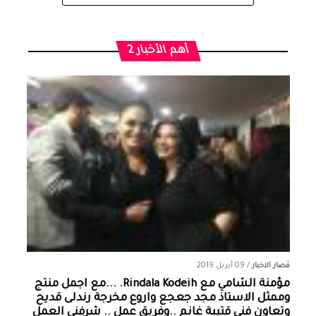
أهم الأخبار 2
قصار الاخبار
/
09 أبريل 2019
مؤمنة الشامي‏ مع ‏‎Rindala Kodeih‎‏. ...مع اجمل منتج
وممثل الاستاذ مجد جعجع واروع مخرجة رندلى قديح
وتعاون فني قتيبة غانم ..وفريق عمل .. شرفني العمل