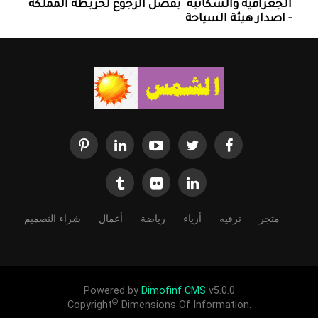
الجغرافيه والسكانية ‏ يفضل الرجوع لخريطة المملكة
- اصدار هيئة السياحة
متجر
ترفيه
أزياء
رياضة
أعمال
شراء التصميم
Powered by
Dimofinf CMS
v5.0.0
©
Copyright
Dimensions Of Information.