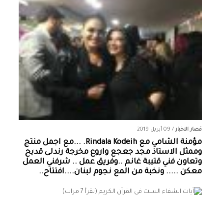
قصار الاخبار
/
09 أبريل 2019
مؤمنة الشامي‏ مع ‏‎Rindala Kodeih‎‏. ...مع اجمل منتج
وممثل الاستاذ مجد جعجع واروع مخرجة رندلى قديح
وتعاون فني قتيبة غانم ..وفريق عمل .. شرفني العمل
معكن ..... ونخبة من المع نجوم لبنان....افتتاح..