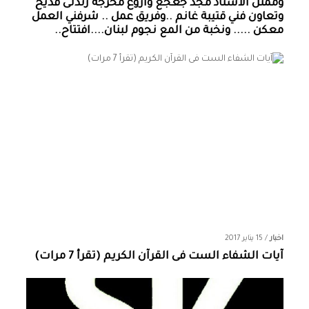
وممثل الاستاذ مجد جعجع واروع مخرجة رندلى قديح
وتعاون فني قتيبة غانم ..وفريق عمل .. شرفني العمل
معكن ..... ونخبة من المع نجوم لبنان....افتتاح..
اخبار
/
15 يناير 2017
آيات الشفاء الست فى القرآن الكريم (تقرأ 7 مرات)