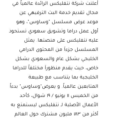
أعلنت شركة نتفليكس الرائدة عالمياً في
مجال تقديم خدمة البث الترفيهي عن
موعد عرض مسلسل "وساوس"، وهو
أول عمل دراما وتشويق سعودي تستحوذ
عليه نتفليكس على منصتها. يمثل
المسلسل جزءاَ من المحتوى الدرامي
الخليجي بشكل عام والسعودي بشكل
خاص، حيث يقدم منظوراَ مختلفاً للدراما
الخليجية بما يتناسب مع طبيعة
المتابعين عالمياً. و يعرض"وساوس" بدءاً
من الخميس ١١ يونيو / ١٩ شوال، كأحد
الأعمال الأصلية لـ نتفليكس ليستمتع به
أكثر من ١٨٣ مليون مشترك حول العالم