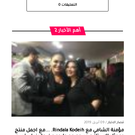
التعليقات
0
أهم الأخبار 2
قصار الاخبار
/
09 أبريل 2019
مؤمنة الشامي‏ مع ‏‎Rindala Kodeih‎‏. ...مع اجمل منتج