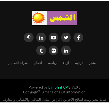
متجر
ترفيه
أزياء
رياضة
أعمال
شراء التصميم
Powered by
Dimofinf CMS
v5.0.0
©
Copyright
Dimensions Of Information.
قناتنا تنشر وتبث لصالح الاخرين لاغراض التبادل الثقافي والانساني والتعارف
بين الشعوب ادعمنا لندعمك