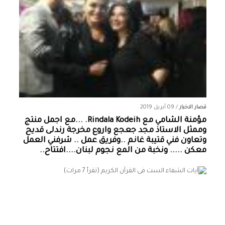
قصار الاخبار
/
09 أبريل 2019
مؤمنة الشامي‏ مع ‏‎Rindala Kodeih‎‏. ...مع اجمل منتج
وممثل الاستاذ مجد جعجع واروع مخرجة رندلى قديح
وتعاون فني قتيبة غانم ..وفريق عمل .. شرفني العمل
معكن ..... ونخبة من المع نجوم لبنان....افتتاح..