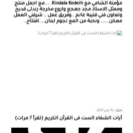
مؤمنة الشامي‏ مع ‏‎Rindala Kodeih‎‏. ...مع اجمل منتج
وممثل الاستاذ مجد جعجع واروع مخرجة رندلى قديح
وتعاون فني قتيبة غانم ..وفريق عمل .. شرفني العمل
معكن ..... ونخبة من المع نجوم لبنان....افتتاح..
اخبار
/
15 يناير 2017
آيات الشفاء الست فى القرآن الكريم (تقرأ 7 مرات)