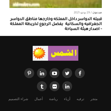
مبدعون
/
29 يونيو 2021
قبيله الدواسر داخل المملكه وخارجها ‏مناطق الدواسر
الجغرافيه والسكانية ‏ يفضل الرجوع لخريطة المملكة
- اصدار هيئة السياحة
متجر
ترفيه
أزياء
رياضة
أعمال
شراء التصميم