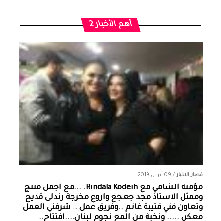
أهم الأخبار 2
قصار الاخبار
/
09 أبريل 2019
مؤمنة الشامي‏ مع ‏‎Rindala Kodeih‎‏. ...مع اجمل منتج
وممثل الاستاذ مجد جعجع واروع مخرجة رندلى قديح
وتعاون فني قتيبة غانم ..وفريق عمل .. شرفني العمل
معكن ..... ونخبة من المع نجوم لبنان....افتتاح..