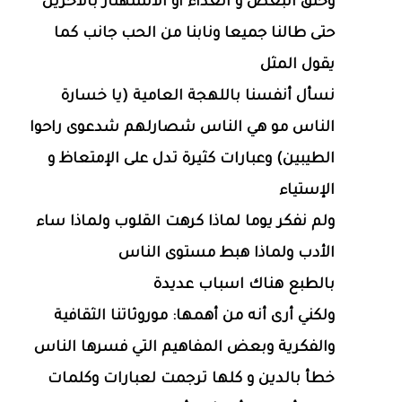
وخلق البغض و العداء أو الاستهتار بالآخرين
حتى طالنا جميعا ونابنا من الحب جانب كما
يقول المثل
نسأل أنفسنا باللهجة العامية (يا خسارة
الناس مو هي الناس شصارلهم شدعوى راحوا
الطيبين) وعبارات كثيرة تدل على الإمتعاظ و
الإستياء
ولم نفكر يوما لماذا كرهت القلوب ولماذا ساء
الأدب ولماذا هبط مستوى الناس
بالطبع هناك اسباب عديدة
ولكني أرى أنه من أهمها: موروثاتنا الثقافية
والفكرية وبعض المفاهيم التي فسرها الناس
خطأ بالدين و كلها ترجمت لعبارات وكلمات