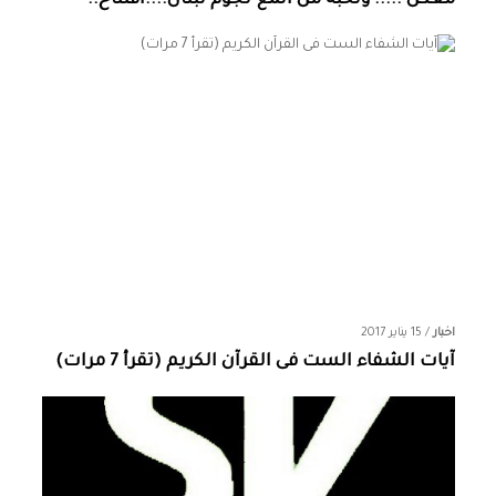
معكن ..... ونخبة من المع نجوم لبنان....افتتاح..
اخبار
/
15 يناير 2017
آيات الشفاء الست فى القرآن الكريم (تقرأ 7 مرات)