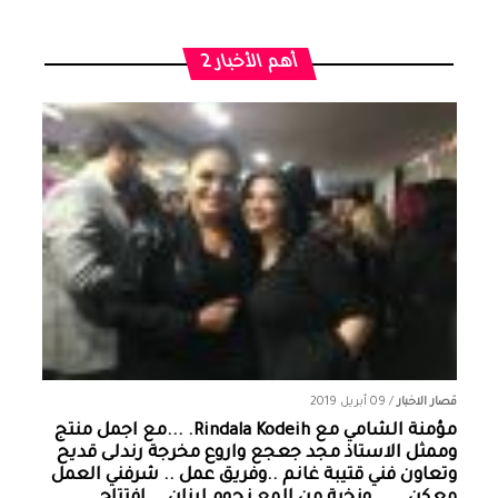
أهم الأخبار 2
قصار الاخبار
/
09 أبريل 2019
مؤمنة الشامي‏ مع ‏‎Rindala Kodeih‎‏. ...مع اجمل منتج
وممثل الاستاذ مجد جعجع واروع مخرجة رندلى قديح
وتعاون فني قتيبة غانم ..وفريق عمل .. شرفني العمل