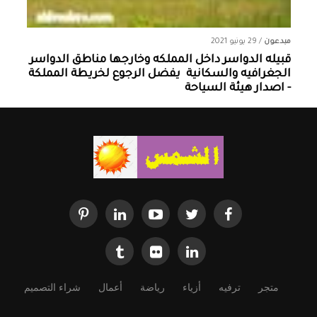
مبدعون
/
29 يونيو 2021
قبيله الدواسر داخل المملكه وخارجها ‏مناطق الدواسر
الجغرافيه والسكانية ‏ يفضل الرجوع لخريطة المملكة
- اصدار هيئة السياحة
متجر
ترفيه
أزياء
رياضة
أعمال
شراء التصميم