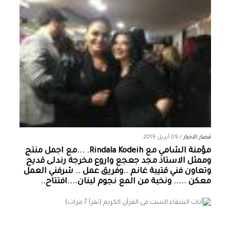
قصار الاخبار
/
09 أبريل 2019
مؤمنة الشامي‏ مع ‏‎Rindala Kodeih‎‏. ...مع اجمل منتج
وممثل الاستاذ مجد جعجع واروع مخرجة رندلى قديح
وتعاون فني قتيبة غانم ..وفريق عمل .. شرفني العمل
معكن ..... ونخبة من المع نجوم لبنان....افتتاح..