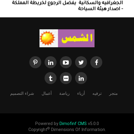
الجغرافيه والسكانية ‏ يفضل الرجوع لخريطة المملكة
- اصدار هيئة السياحة
متجر
ترفيه
أزياء
رياضة
أعمال
شراء التصميم
Powered by
Dimofinf CMS
v5.0.0
©
Copyright
Dimensions Of Information.