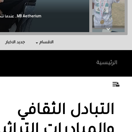
Malak Berri وراء كل نجاح عائلة آمنت بي، واحتوتني، وكانت سندي في أصعب اللحظات.
الاقسام
جديد الاخبار
الرئيسية
التبادل الثقافي
والمبادرات التراثي