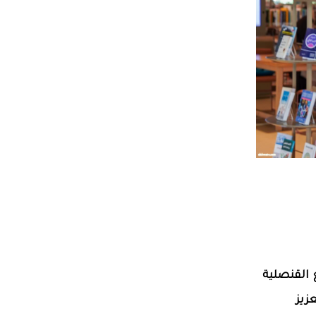
 القنصلية
زيز