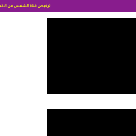
ترخيص قناة الشمس من الاتحاد الاوربي برقم 8025169734/61 IDeellLA مدراء المكاتب رنا وهبه الاعلاميه امل بكير جمهورية مصر ليبيا ريم عبدلي امريكا د سهام البياتي العراق الاعلاميه هند احمد الامارات الاعل