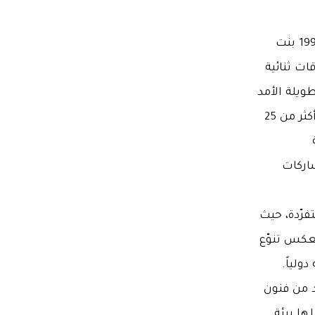
ومنذ تأسيس العلاقات الدبلوماسية بين البلدين عام 1992 بنت
ات ثنائية
ويلة الأمد
لتحقيق الازدهار والاستقرار، حيث تم تعزيز التعاون عبر أكثر من 25
شاركات
رّدة، حيث
تعكس تنوّع
ولياً.
تد من فنون
ها بيئة