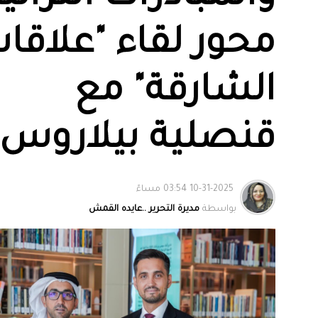
محور لقاء "علاقا
الشارقة" مع
قنصلية بيلاروس
10-31-2025 03:54 مساءً
بواسطة
مديرة التحرير ..عايده القمش