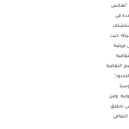
: "تعكس
ددة في
ستكشاف
ركة؛ حيث
س فرصة
قافية
 الثقافية
لحدود".
وسيا
ولية. ومن
في تحقيق
الثقافي