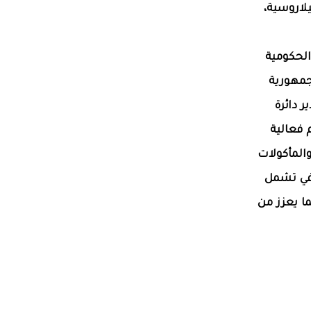
يلاروسية،
الحكومية
جمهورية
 دائرة
 فعالية
المأكولات
افي تشمل
ا يعزز من