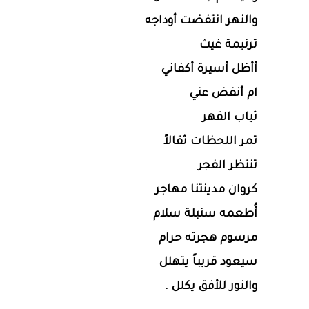
والنهر انتفضت أوداجه
ترنيمة غيث
أأظل أسيرة أكفاني
ام أنفض عني
ثياب القهر
تمر اللحظات ثقالاً
تنتظر الفجر
كروان مدينتنا مهاجر
أُطعمه سنبلة سلام
مرسوم هجرته حرام
سيعود قريباً يتهلل
والنور للأفق يكلل .