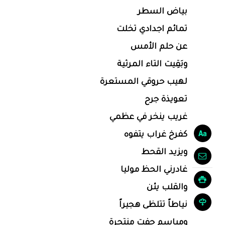
بياض السطر
تمائم اجدادي تخلت
عن حلم الأمس
وبَقِيت التاء المرثية
لهيب حروقي المستعرة
تعويذة جرح
غريب ينخر في عظمي
كفرخ غراب يتفوه
ويزيد القحط
غادرني الحظ موليا
والقلب يئن
نياطاً تتلظى هجيراً
ومياسم جفت منتحرة