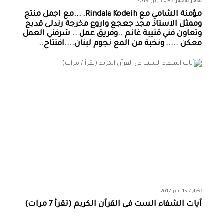
قصار الاخبار
/
09 أبريل 2019
مؤمنة الشامي‏ مع ‏‎Rindala Kodeih‎‏. ...مع اجمل منتج
وممثل الاستاذ مجد جعجع واروع مخرجة رندلى قديح
وتعاون فني قتيبة غانم ..وفريق عمل .. شرفني العمل
معكن ..... ونخبة من المع نجوم لبنان....افتتاح..
اخبار
/
15 يناير 2017
آيات الشفاء الست فى القرآن الكريم (تقرأ 7 مرات)