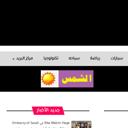
سيارات
رياضة
سياحه
تكنولوجيا
مركز البريد
جديد الأخبار
‏‎Rita Wakim Hage‎‏ في ‏‎Embassy of Saudi