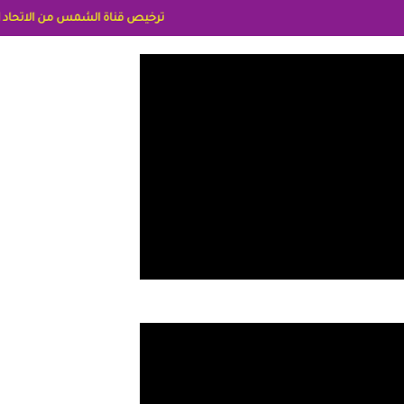
ترخيص قناة الشمس من الاتحاد الاوربي برقم 8025169734/61 IDeellLA مدراء المكاتب رنا وهبه الاعلاميه امل بكير جمهورية مصر ليبيا ريم عبدلي امريكا د سهام البياتي العراق الاعلاميه هند احمد الامارات الاعلاميه عايده