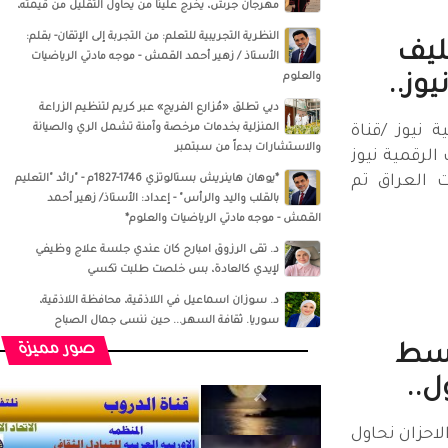
مهرجان جرش، يخرج علينا من يحاول التقليل من قيمته،
النظرية التجريبية للتعلم: من التجربة إلى الإتقان- بقلم:
ليف
الأستاذ / زهير أحمد القمش - موجه مادتي الرياضيات
والعلوم
وز..
دبي تطلق «مُزارع الفريج» عبر كريم لتنظيم الزراعة
المنزلية بخدمات مرخصة وآمنة تشمل الري والصيانة
الرقمية نيوز /قناة
والاستشارات بدءاً من سبتمبر
لرقمية نيوز
ت العراق تم
*يوهان هاينريش بستالوتزي 1746-1827م - "رائد "التعليم
بالقلب واليد والرأس" - إعداد: الأستاذ/ زهير أحمد
القمش - موجه مادتي الرياضيات والعلوم*
د. تقى الرزوق امبارح كان عندي جلسة علاج وظيفي
لإيدي كالعادة، بس خلصت طلبت تكسي
د. سوزان اسماعيل‏ في ‏‏اللاذقية‏، ‏محافظة اللاذقية‏،
‏سوريا‏‏. ثقافة السهر... حين ننسى جمال الصباح
صور مميزة
Lina ‏ ‏‏ وسط
ل..
وسط غيمة الاحزان نحاول