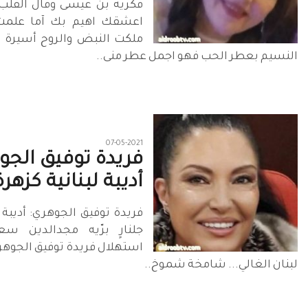
فكريه بن عيسى وقال القلب
اعشقك اهيم بك آما علمت
ملكت النبض والروح أسيرة 
النسيم بعطر الحب فهو اجمل عطر منى..
07-05-2021
فريدة توفيق الجو
أديبة لبنانية كزهرة
فريدة توفيق الجوهري: أديبة ل
جلنارٍ برّيه مجدالدين سع
استهلال فريدة توفيق الجوهري
لبنان الغالي... شامخة شموخ..