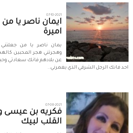
07-10-2021
ايمان ناصر يا من 
اميرة
يمان ناصر يا من جعلتني 
وهجرتني هجر المحبين كالهج
عن بلادهم فانك سعادتي وحبي
احد فانك الرجل الشرقي الذي يغمرني..
07-08-2021
فكريه بن عيسى و
القلب لبيك