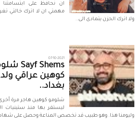
ان نحافظ على ابتسامتنا 
مهمتي ان لا اترك خالتي تغر
ولا اترك الحزن يتمادى الى..
07-10-2021
Sayf Shems 
كوهين عراقي ولد 
بغداد..
شلومو كوهين هاجر مرة أخرى
ليستقر بها منذ ستينيات ا
وليومنا هذا. وهو طبيب قد تخصص المناعة وحصل على شهادت