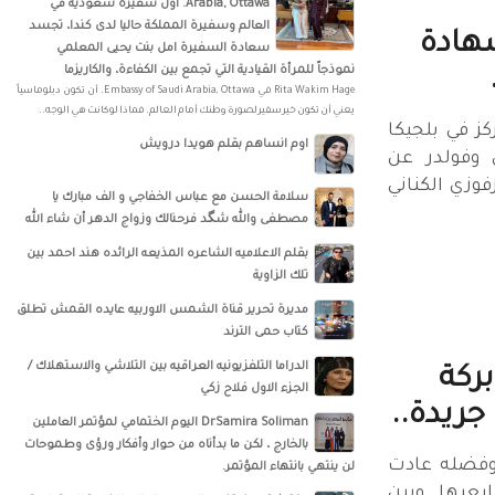
Arabia, Ottawa‎‏. أول سفيرة سعودية في
العالم وسفيرة المملكة حاليا لدى كندا، تجسد
شهادة
سعادة السفيرة امل بنت يحيى المعلمي
نموذجاً للمرأة القيادية التي تجمع بين الكفاءة، والكاريزما
‏‎Rita Wakim Hage‎‏ في ‏‎Embassy of Saudi Arabia, Ottawa‎‏. أن تكون دبلوماسياً
يعني أن تكون خير سفير لصورة وطنك أمام العالم. فماذا لو كانت هي الوجه..
كز في بلجيكا
اوم انساهم بقلم هويدا درويش
 وفولدر عن
فوزي الكناني
سلامة الحسن‏ مع ‏عباس الخفاجي‏ و‏ الف مبارك يا
مصطفى والله شگد فرحنالك وزواج الدهر أن شاء الله
بقلم الاعلاميه الشاعره المذيعه الرائده هند احمد بين
تلك الزاوية
مديرة تحرير قناة الشمس الاوربيه عايده القمش تطلق
كتاب حمى الترند
الدراما التلفزيونيه العراقيه بين التلاشي والاستهلاك /
على بركة
الجزء الاول فلاح زكي
جريدة..
DrSamira Soliman اليوم الختمامي لمؤتمر العاملين
بالخارج ، لكن ما بدأناه من حوار وأفكار ورؤى وطموحات
 الله وفضله عادت
لن ينتهي بانتهاء المؤتمر.
ابعيها وبين