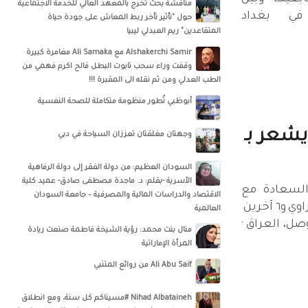
مناقشة بحث تخرج بالمعهد العالي للخدمة الاجتماعية
في بغداد
حول "تأثير تأخر ربط المعاش على جودة حياة
المتقاعدين" ريم العبدلي ليبيا
‏‎Alshakerchi Samir‎‏ مع ‏‎Ali Samaka‎‏ مغامرة كبيرة
وقفت وراء سحب تابوت البطل فالح اكرم فهمي من
الطب العدلي ومن ثم نقله الى المقبرة !!!
أبوظبي تُطور منظومة متكاملة للصحة النفسية
يشعر بـ
وجهتان مغلقتان تعززان السياحة في دبي
السودان العظيم: من دولة الفقر إلى دولة الرفاهية
الأسرية -بقلم: د. ماجدة مصطفى صادق- عميد كلية
السعادة‏ مع
الاقتصاد والدراسات المالية والمصرفية – جامعة السودان
‏الاعلامي والشاعرابو زينه العزاوي‏ و‏‏٦‏ آخرين ‏
العالمية
ل‏، ‏العراق‏ ·
منال بنت محمد: رؤية الشيخة فاطمة صنعت ريادة
المرأة الإماراتية
Ali Abu Saif من روائع المتنبي
Nihad Albataineh #مسيناكم كل سنة، ومع انطلاق