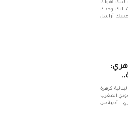
 لبيك اهواك
 انك وحدك
عينيك أراسل
هري:
..
بنانية كزهرة
ودي.المغرب
... أديبة من