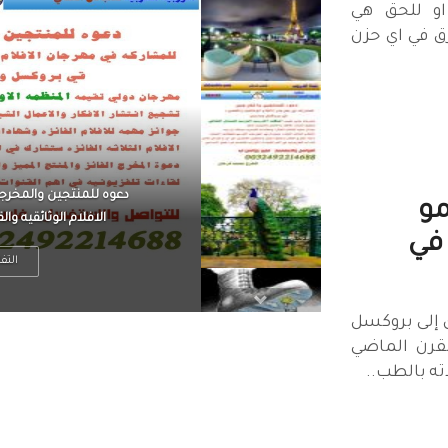
او للحق هي
ق في اي حزن
الرجل العظيم يكون مطمئ
شلومو
بينما الرجل ضيق الأفق
في
التف
 إلى بروكسل
لقرن الماضي
ه بالطب..