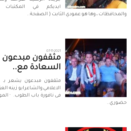
ايديكم في المكتبات 
والمحافظات ، وها هو عمودي الثابت ( الصفحة..
07-11-2021
مثقفون مبدعون‏ ‏‏
‏السعادة‏ مع..
مثقفون مبدعون‏ ‏‏يشعر بـ ‏
فى ‏نافورة باب الطوب‏. ‏ · ‏الموص
حضوري..