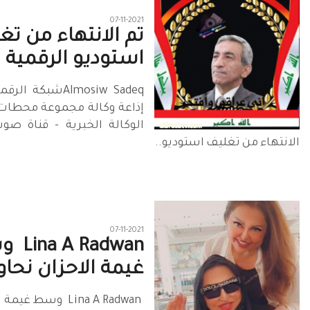
07-11-2021
تم الانتهاء من تغ
استوديو الرقمية ني
Almosiw Sadeqشبكة 
إذاعة وكالة مجموعة محطات ا
الوكالة الخبرية - قناة صو
الانتهاء من تغليف استوديو..
07-11-2021
A Radwan‎
غيمة الاحزان نحاو
⁠ ‏‎Lina A Radwan‎‏ ‏‏ 