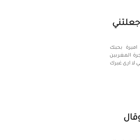
جعلتني
اميرة بحبك
رة المغربين
 لا ارى غيرك
قال