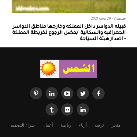
مبدعون
/
29 يونيو 2021
قبيله الدواسر داخل المملكه وخارجها ‏مناطق الدواسر
الجغرافيه والسكانية ‏ يفضل الرجوع لخريطة المملكة
- اصدار هيئة السياحة
متجر
ترفيه
أزياء
رياضة
أعمال
شراء التصميم