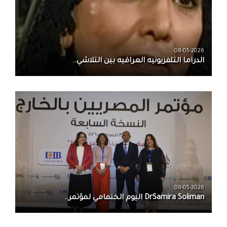
08-05-2026
الدراما التلفزيونيه العراقيه بين التلاشي..
08-05-2026
DrSamira Soliman اليوم الختمامي لمؤتمر..