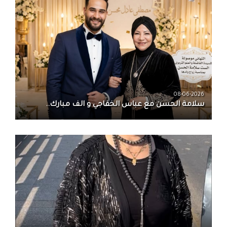
08-06-2026
سلامة الحسن‏ مع ‏عباس الخفاجي‏ و‏ الف مبارك..