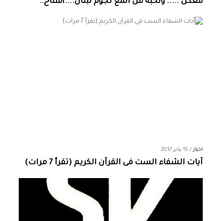
معكن ..... ونخبة من المع نجوم لبنان....افتتاح..
اخبار
/
15 يناير 2017
آيات الشفاء الست فى القرآن الكريم (تقرأ 7 مرات)