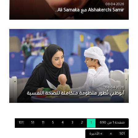
08-04-2026
08-04-2026
أبوظبي تُطور منظومة متكاملة للصحة النفسية
صفحة 1 من 690
1
2
3
4
5
11
51
101
501
»
» الأخيرة