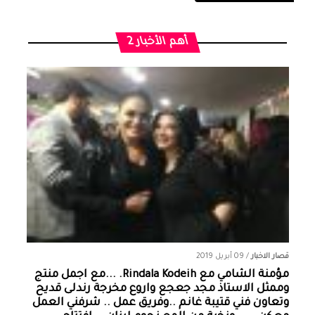
أهم الأخبار 2
قصار الاخبار
/
09 أبريل 2019
مؤمنة الشامي‏ مع ‏‎Rindala Kodeih‎‏. ...مع اجمل منتج
وممثل الاستاذ مجد جعجع واروع مخرجة رندلى قديح
وتعاون فني قتيبة غانم ..وفريق عمل .. شرفني العمل