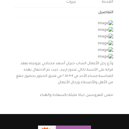
المدينة
بيروت
التفاصيل
ودّع رجل الأعمال الشاب جبران أسعد مجدلاني عزوبيته بعقد
قرانه على الآنسة ناتالي غندور اربيد، حيث تم الاحتفال بهذه
المناسبة مساء الأحد في ٩-٩-٢٠١٧ في فندق الحبتور بحضور جمع
من الأهل والأصدقاء ورجال الأعمال.
نتمنى للعروسين حياة مليئة بالسعادة والهناء.