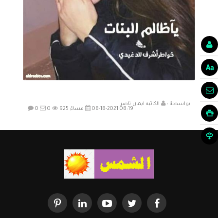
بواسطة :
الكاتبه ايمان ناصر
08-18-2021 08:19 مساءً
925
0
0