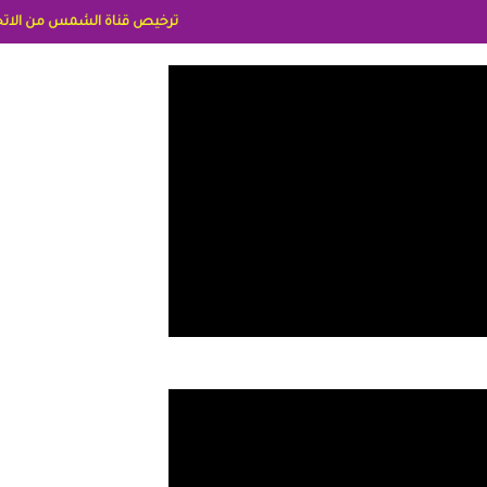
ترخيص قناة الشمس من الاتحاد الاوربي برقم 8025169734/61 IDeellLA مدراء المكاتب رنا وهبه الاعلاميه امل بكير جمهورية مصر ليبيا ريم عبدلي امريكا د سهام البياتي العراق الاعلا