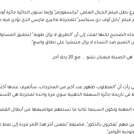
 بطل فيلم الخيال العلمي "ترانسفورمز" وإيما ستون الحائزة جائزة أوس
يم فيلم "باتل أوف ذي سيكسز" للمخرجة فاليري فارسي الذي تؤدي فيه دو
اتجاه الصحيح لكنها لفتت إلى أن "الطريق لا يزال طويلا" لتحقيق المسا
 التمييز ضد النساء لا يزال منتشرا على نطاق واسع".
نة فيفيان تشو ... مع 20 رجلا آخر.
 رأت أن "المطلوب ظهور عدد أكبر من المخرجات، سأتعرف عندها أكثر 
تاريخه جائزة السعفة الذهبية سوى مرة واحدة لمخرجة هي الأسترالية جاي
ي لهذه المهنة ولكون السينما غالبا ما تستلهم مواضيعها من أبطال
ن فهم "يفكرون بالذكور"، مضيفة "بمعنى آخر هذا الأمر مرده إلى نمط ت
جيه الأوامر".