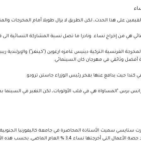
اء
لقيمين على هذا الحدث، لكن الطريق لا يزال طويلا أمام المخرجات والم
ئي هي من إخراج نساء. ونادرا ما تصل نسبة المشاركة النسائية الى ه
جة الفرنسية التركية دينيس غامزه ارغوين ("كينغز") والإيرلندية ريبيكا
ائزة أفضل وثائقي في مهرجان كان السينمائي.
ي كندا حيث يدافع عنها بفخر رئيس الوزراء جاستن ترودو.
نس برس "المساواة هي في قلب الأولويات، لكن التغير في السينما بطيء
شارت ستايسي سميث الأستاذة المحاضرة في جامعة كاليفورنيا الجنوب