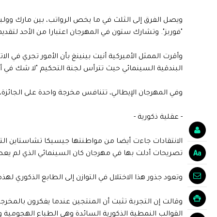
ويصل الفرق إلى الثلث في ما يخص الرواتب، بين مارك وولبرغ
"فوربز". وتشارك ستون في المهرجان اعتبارا من الأحد لتقد
وأقرت الممثل الأميركية أنيت بينينغ بأن الأمور تجري في ال
البندقية السينمائي حيث تترأس لجنة التحكيم "لا شك في أن
وفي المهرجان الإيطالي، تتنافس مخرجة واحدة على الجائزة، هي الصي
- عقلية ذكورية -
الانتقادات جاءت أيضا من مواطنتها جيسيكا تشاستاين التي
تصريحات أدلت بها في مهرجان كان السينمائي الذي لم يعط في 
وتعود جذور هذا الاختلال في التوازن إلى الطابع الذكور
وقالت إن التجربة تثبت أن المنتجين عندما يفكرون بالمخرجي
القوالب النمطية الذكورية السائدة وهي الطباع الهجومية وتو