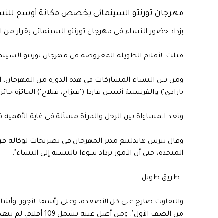
مهرجان تورنتو السينمائي يخصص مكانة أوسع للنس
يزداد حضور النساء في مهرجان تورنتو السينمائي بقرار من ا
فثلث الأفلام الطويلة المعروضة في مهرجان تورنتو السينما
ومن بين النساء المشاركات في هذه الدورة من المهرجان، المخر
بارادي") والفرنسية أنييس فاردا ("فيزاج، فيلاج") الحائزة ج
وتعد المساواة بين الرجل والمرأة مسألة في غاية الأهمية ف
وقال بيرس هاندلينغ مدير المهرجان في تصريحات لوكالة فرا
المتحدة، حتى أن الأمور تزداد سوءا بالنسبة إلى النساء".
- طريق طويل -
والتفاوت صارخ على كل الأصعدة، وعلى رأسها الأجور. وأ
من الصف الأول". ومن أصل عينة تشمل 109 أفلام، لم تتعد حصة الأعمال التي أخرجتها نساء 3,4 % العام الماضي، بحسب هذه الأخيرة.