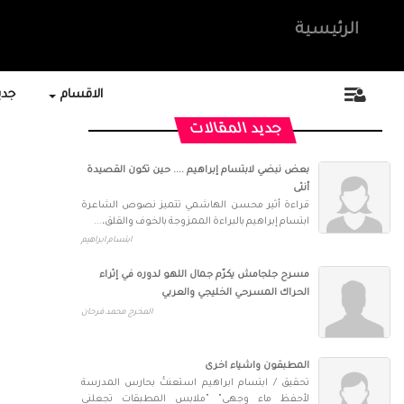
الرئيسية
الاقسام
جديد
جديد المقالات
بعض نبضي لابتسام إبراهيم .... حين تكون القصيدة
أنثى
قراءة أثير محسن الهاشمي تتميز نصوص الشاعرة
ابتسام إبراهيم بالبراءة الممزوجة بالخوف والقلق،...
ابتسام ابراهيم
مسرح جلجامش يكرّم جمال اللهو لدوره في إثراء
الحراك المسرحي الخليجي والعربي
المخرج محمد فرحان
المطبقون واشياء اخرى
تحقيق / ابتسام ابراهيم استعنتُ بحارس المدرسة
لأحفظ ماء وجهي" "ملابس المطبقات تجعلني