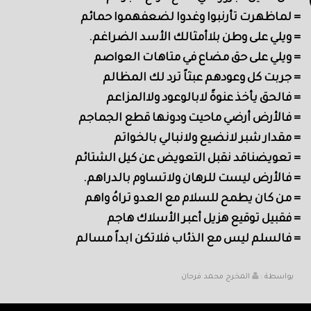
= لماظهرت تأرنبوا وغدوا لضعفهموا حمائم
= ويلي على وطن بلاأمثالك الأسد الضراغم.
= ويلي على حق مضاع في متاهات العواصم
= جربت كل وعودهم عبثاً ترد لك المظالم
= فالحق يأخذ عنوةً لابالوعود ولاالمزاعم
= فالأرض أرضي ماحيت ودونها قطع الجماجم
= مقدار شبر لانضيع ولانبالي بالخواتم
= تعويضناقد نقبل التعويض عن كيل الشتائم
= فالأرض ليست للرهان ولاتساوم بالدراهم.
= من كان يطمح للسلام مع العدو تراهُ واهم
= فقبيل توقيع هزيل أعبر الأسلاك هاجم
= فالسلم ليس مع الذئاب فلاتكن ابداً مسالم
بواسطة :
المخرج محمد فرحان