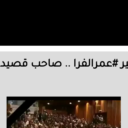
ر #عمرالفرا .. صاحب قصيدة 