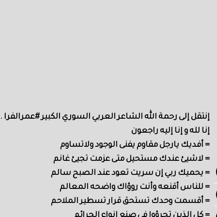
إنتقل إلى رحمة الله الشاعر العربي السوري الكبير #عمرالفرا 
إنا لله و إنا إليه راجعون
= أفديك يارجل مقاوم يفنى الوجود ولاتساوم
= لاشيئ عندك مستحيل متى عزمت تجيئ غانم
= يحميك ربي إن سريت تعود عند الصبح سالم
= للناس أقنعه وأنت روؤاك واضحه المعالم
= أقسمت وحدك تستحق قرار تسطير الملاحم
= كل الذين تجرؤوا في صنع انواع الجرائم