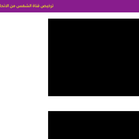
ترخيص قناة الشمس من الاتحاد الاوربي برقم 8025169734/61 IDeellLA مدراء المكاتب رنا وهبه الاعلاميه امل بكير جمهورية مصر ليبيا ريم عبدلي امريكا د سهام البياتي العراق الاعلاميه هند احمد الا