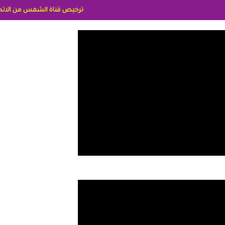
ترخيص قناة الشمس من الاتحاد الاوربي برقم 8025169734/61 IDeellLA مدراء المكاتب رنا وهبه الاعلاميه امل بكير جمهورية مصر ليبيا ريم عبدلي امريكا د سهام البياتي العراق الاعلاميه هند احمد 