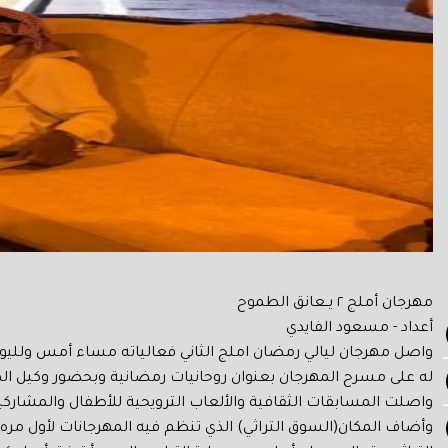
مهرجان أملج ٢ يــعانق الطموح
أعداد - مسعود الفايدي
واصل مهرجان ليالي رمضان املج الثاني فعالياته مساء أمس ولليو
له على مسرح المهرجان بعنوان روحانيات رمضانية وبحضور وكيل الم
واصلت المسابقات الثقافية والألعاب الترويحية للأطفال والمشاركي
وأضاف المكان(السوق التراثي) الذي تنظم فيه المهرجانات لأول مره 