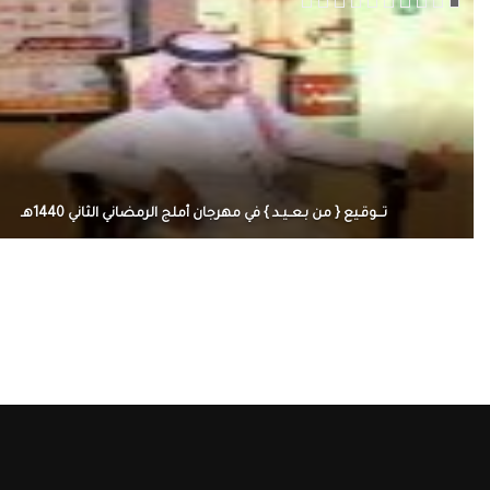
تـــوقـيع { من بـعــيـد } في مهرجان أملج الرمضاني الثاني 1440هـ