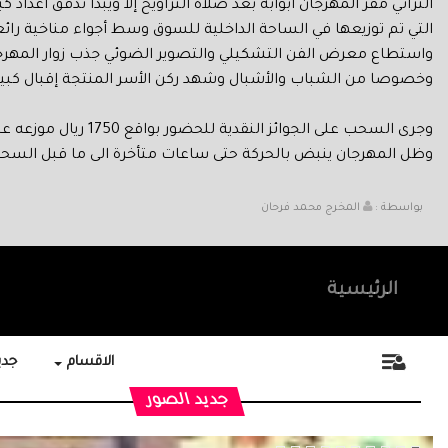
التراثي مقر المهرجان أبوابه بعد صلاة التراويح إلا ويبدأ تدفق أعد
التي تم توزيعها في الساحة الداخلية للسوق وسط أجواء مناخية رائع
واستطاع معرض الفن التشكيلي والتصوير الضوئي جذب زوار المهرجا
وخصوصا من الشباب والأشبال وشهد ركن الأسر المنتجة إقبال كبي
وجرى السحب على الجوائز النقدية للحضور بواقع 1750 ريال موزعه على 3 ارقام (1000 ، 500 ، 250)
وظل المهرجان ينبض بالحركة حتى ساعات متأخرة الى ما قبل السحو
بواسطة :
المخرج محمد فرحان
الرئيسية
الاقسام
جديد
جديد الصور