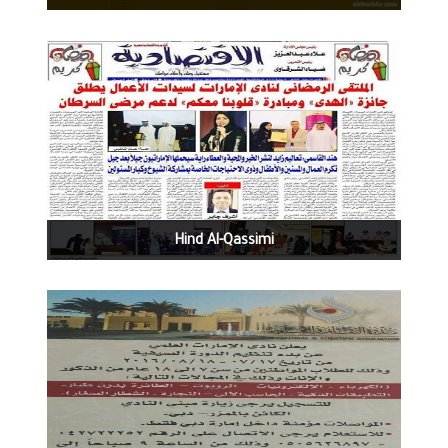
1374
0
07-02-2016
Hind Al-Qassimi
1288
0
06-24-2016