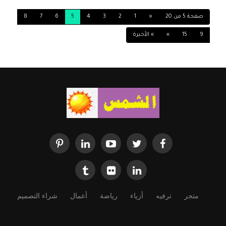
في قوات التحالف العربي في اليمن واستشهاد
طاقمها المكون من الطيار ومساعده. [تلفزيون
صفحة 5 من 20
«
1
2
3
4
5
6
7
8
الشارقة]
9
15
»
» الأخيرة
1206
0
06-13-2016
متجر
ترفيه
أزياء
رياضة
أعمال
شراء التصميم