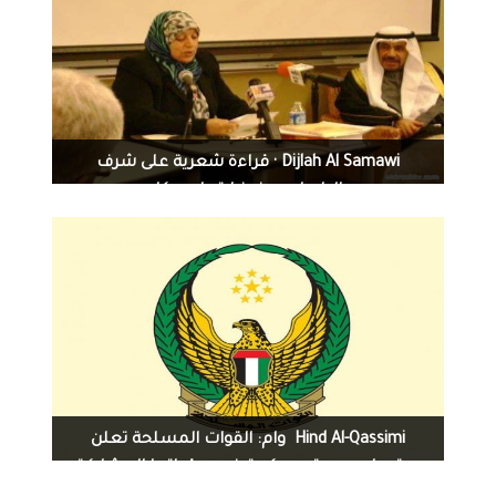
1246
0
06-14-2016
Dijlah Al Samawi · قراءة شعرية على شرف
البابطين عند زيارته لامريكا
1310
0
06-14-2016
Hind Al-Qassimi ‏ وام: القوات المسلحة تعلن
سقوط مروحية عسكرية ضمن قواتها المشاركة