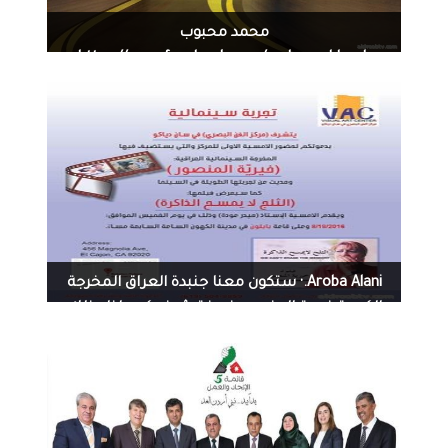
محمد محبوب
https://www.facebook.com/moha.mahboob
1316
0
08-21-2016
‏‎Aroba Alani‎‏.· ستكون معنا جنبدة العراق المخرجة
الكبيرة خيرية المنصور ضيفة شرف كبير لنا وذلك
تكريمها. عن فلم الثلج لأ يمسح الذاكرة في قاعة
بابلون في الكاهون. سانديغو يوم الخميس القادم
الساعة 7 مساء