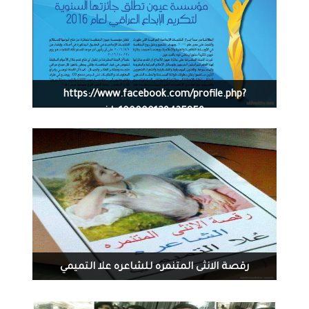
1321
0
08-16-2016
https://www.facebook.com/profile.php?
id=100000129435859
1324
0
07-25-2016
رقصة الانثى المتنمره للشاعره علا التميمي