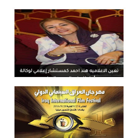
السويدي (ام شيخة)في المستقبل القريب انشالله..
1581
0
08-31-2016
تعين الاعلاميه هند احمد كمستشار إعلامي لوكالة
أمل للإعلام الصحي الدولي
1336
0
08-21-2016