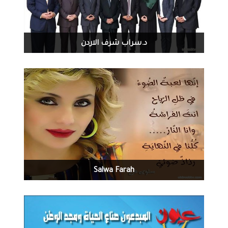
1167
0
08-16-2016
د.سراب شرف الاردن
1573
0
08-16-2016
Salwa Farah