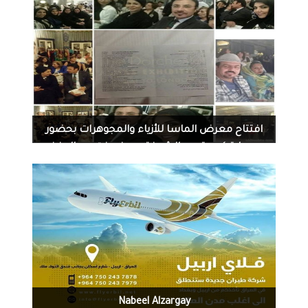
1474
0
07-20-2016
افتتاح معرض الماسا للأزياء والمجوهرات بحضور
ورعاية كريمة من الشيخة د. هند بنت عبدالعزيز
القاسمي وسعادة سفير دولة الإمارات سليمان
المزروعي ونخبة من سيدات ورجال الأعمال في لندن
1249
0
07-18-2016
Nabeel Alzargay