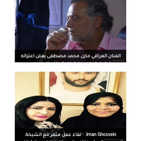
1178
0
09-06-2016
الفنان العراقي مازن محمد مصطفى يعلن اعتزاله
احتجاجا على سلوكيات الحكام المنحرفه
2720
0
08-31-2016
‏‎Iman Ghossein‎‏. · لقاء عمل مثمر مع الشيخة