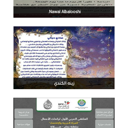
1353
0
06-21-2016
زينه الكندي