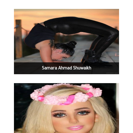
دبي فندق جرنت حياة وشركة غولدن ستار السيد
معاذالمر والمخرج شادي كوكش
1314
0
12-28-2016
Samara Ahmad Shuwaikh
1100
0
12-28-2016