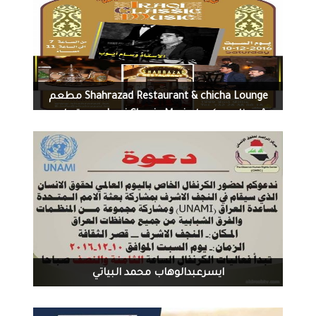
961
0
12-07-2016
Shahrazad Restaurant & chicha Lounge مطعم
شهرزاد بروكسل‏Iraqi Classic Music سهرة طرب
مع فرقة المقامات العراقي
1533
0
12-07-2016
ايسرعبدالوهاب محمد البياتي