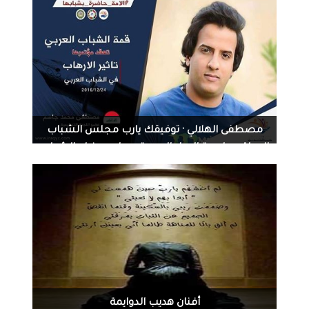
1091
0
12-06-2016
مصطفى الهلالي · توفيقك يارب مجلس الشباب
العراقي جامعة الدول العربية مجلس وزراء الشباب
والرياضة العرب
1040
0
11-25-2016
‏أفنان هديب الدوايمة‏