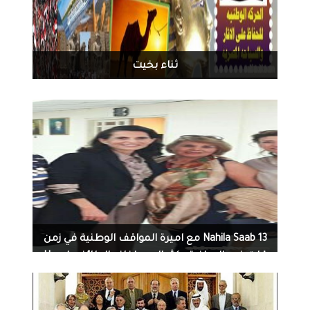
1039
0
11-19-2016
ثناء بخيت
1349
0
11-19-2016
Nahila Saab 13 مع اميرة المواقف الوطنية في زمن
قلت فيه الوطنية وكثر الاصطفاف الطائفي Hayat
Wahab Arslan. نقابة الصحافة