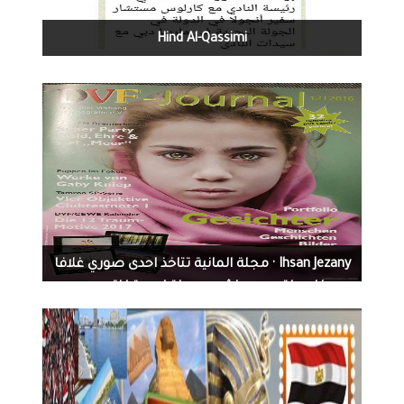
Hind Al-Qassimi‏
1109
0
11-21-2016
Ihsan Jezany · مجلة المانية تتاخذ احدى صوري غلافا
للمجلة .. وهي اشهر مجلة اوربية للتصوير
الفوتوغرافي .. والصورة لطفلة لاجئة سورية .
واطلقت المجلة عنوانا للصورة بالالمانية .
Geschichten hinter dem bild ومعناها بالعربي
قصص خلف الصورة.