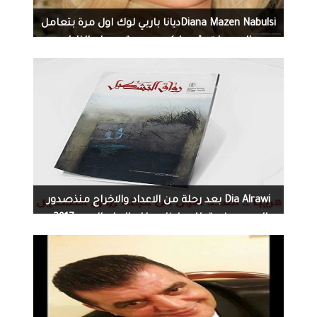
Diana Mazen Nabulsiديانا باربي لوك اول مرة بتعامل
مع العدسات شو رايكم بعدسة حسام النابلسي
Hussam AlNabulsiDiana Mazen NabulsiDiana
Mazen Nabulsi
2561
0
12-28-2016
Dia Alrawi بعد رحلة من الاعداد والاخراج منذصدور
العدد صفر .تطل علينا مطلع العام الجديد2917.
مجلة رواق التشكيل بعددها الأول المميز الصادرة
عن جمعية التشكيلين العراقيين.بغداد