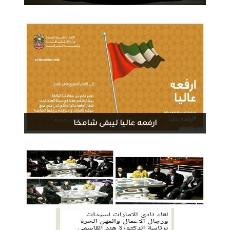
1211
0
11-24-2016
ارفعه عاليا ليبقى شامخا
1442
0
11-21-2016