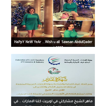
1200
0
12-31-2016
Sawsan AbdulQader ‏‎‏ HaPpY NeW YeAr ...Wish u all
a great 2017
1437
0
12-31-2016
ماهر الشيخ مشاركتي في اوبريت كلنا الامارات .. في