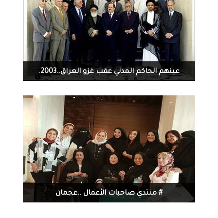
1046
0
11-16-2016
عينهم الحاكم المدني عقب غزو العراق..2003.
1347
0
11-12-2016
# منتدي صاحبات الأعمال ..عجمان