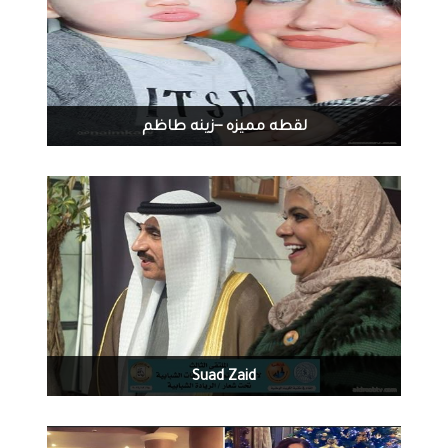
لقطه مميزه --زينه طاظم
1120
0
01-06-2017
Suad Zaid