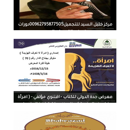
1275
1
12-28-2016
مركز خليل السيد للتجميل00962795877505دورات
في فن التجميل بالاردن
1343
0
12-07-2016
معرض جدة الدولي للكتاب - اقتنوي مؤلفي - ( امرأة
لاتعرف الهزيمة ) جناح ٧٠ - مكتبة كنوز العام دار
الطاؤس - بإذن الله يعجبكم - تحيات المؤلفة -
سامية بنت ناصر الصايغ