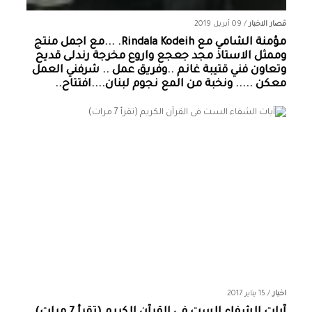
قصار الاخبار
/
09 أبريل 2019
مؤمنة الشامي‏ مع ‏‎Rindala Kodeih‎‏. ...مع اجمل منتج
وممثل الاستاذ مجد جعجع واروع مخرجة رندلى قديح
وتعاون فني قتيبة غانم ..وفريق عمل .. شرفني العمل
معكن ..... ونخبة من المع نجوم لبنان....افتتاح..
اخبار
/
15 يناير 2017