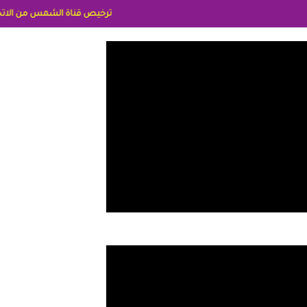
ترخيص قناة الشمس من الاتحاد الاوربي برقم 8025169734/61 IDeellLA مدراء المكاتب رنا وهبه الاعلاميه امل بكير جمهورية مصر ليبيا ريم عبدلي امريكا د سهام البياتي العراق الاعل