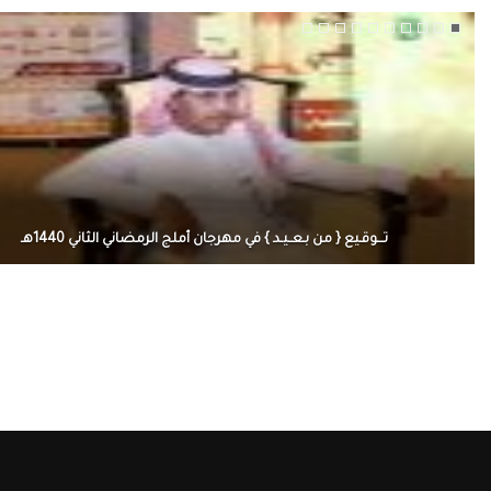
تـــوقـيع { من بـعــيـد } في مهرجان أملج الرمضاني الثاني 1440هـ