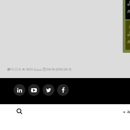
06-16-2014 06:13 مساءً
1623
0
0
يد