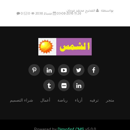
بواسطة :
المخرج محمد فرحان
03-08-2016 11:26 مساءً
2038
0
0
متجر
ترفيه
أزياء
رياضة
أعمال
شراء التصميم
Powered by
Dimofinf CMS
v5.0.0