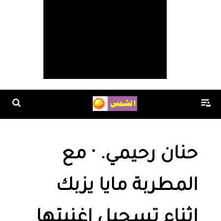
‏حنان رحيمي‏. · مع
المطربة مايا يزبك
اثناء تسجيل اغنيتها