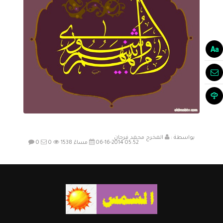
بواسطة :
المخرج محمد فرحان
06-16-2014 05:52 مساءً
1538
0
0