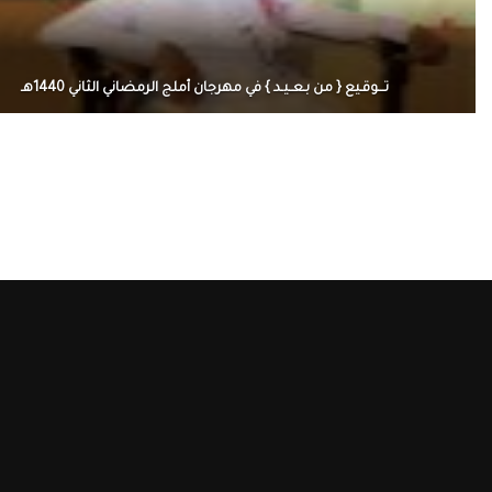
تـــوقـيع { من بـعــيـد } في مهرجان أملج الرمضاني الثاني 1440هـ