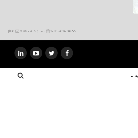
12-15-2014 06:55 مساءً
2206
0
0
يد