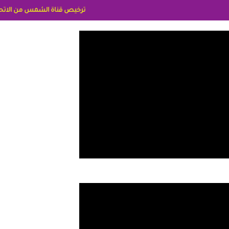
ترخيص قناة الشمس من الاتحاد الاوربي برقم 8025169734/61 IDeellLA مدراء المكاتب رنا وهبه الاعلاميه امل بكير جمهورية مصر ليبيا ريم عبدلي امريكا د سهام البياتي العراق الاعلاميه 