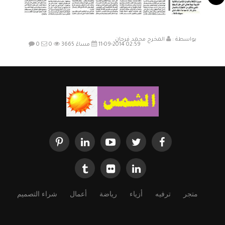
بواسطة :
المخرج محمد فرحان
11-09-2014 02:59 مساءً
3665
0
0
متجر
ترفيه
أزياء
رياضة
أعمال
شراء التصميم