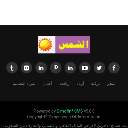
متجر
ترفيه
أزياء
رياضة
أعمال
شراء التصميم
Powered by
Dimofinf CMS
v5.0.0
©
Copyright
Dimensions Of Information.
وتبث لصالح الاخرين لاغراض التبادل الثقافي والانساني والتعارف بين الشعوب اد