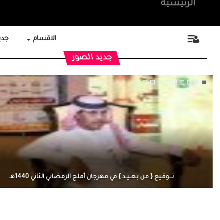
الرئيسية
الاقسام
جديد
جديد الصور
تـــوقـيع { من بـعــيـد } في مهرجان أملج الرمضاني الثاني 1440هـ