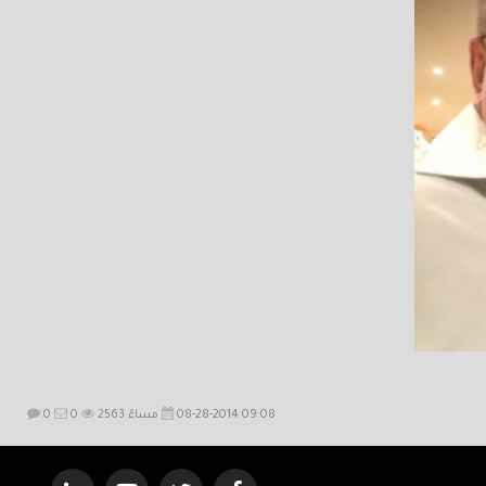
08-28-2014 09:08 مساءً
2563
0
0