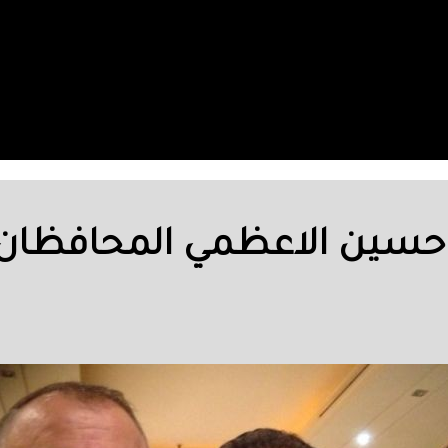
سين الاعظمي المحافظان عل