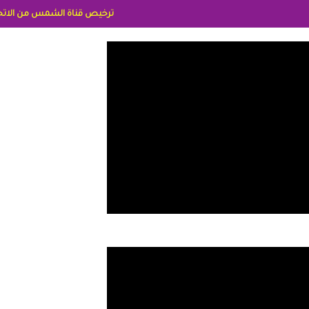
ترخيص قناة الشمس من الاتحاد الاوربي برقم 8025169734/61 IDeellLA مدراء المكاتب رنا وهبه الاعلاميه امل بكير جمهورية مصر ليبيا ريم عبدلي امريكا د سهام البياتي العراق الاعلاميه ه