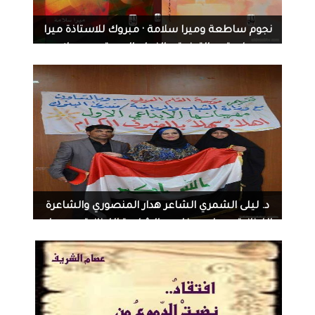
نجوم ساطعة‏ و‏ميرا سلامة · مبروك للاستاذة ميرا
سلامة... بالتوفيق والنجاح المستمر ‏مبروك
للاستاذة ميرا سلامة... بالتوفيق والنجاح المستمر‏
1721
0
08-01-2014
د. ليلى الشمري الشاعر هدار المنصوري والشاعرة
اللبنانية سماح صفاوي والشاعرة اللبنانية مي مراد
في المهرجان الابداعي الاول لمؤسسة القلم العربي
في بغداد النصر والسلام