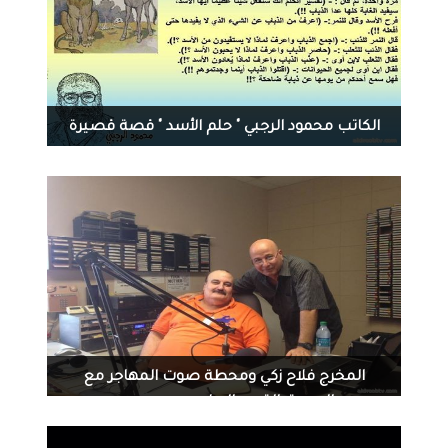
الكاتب محمود الرجبي " حلم الأسد " قصة قصيرة
3729
0
08-27-2014
المخرج فلاح زكي ومحطة صوت المهاجر مع
الصديق القديم الاعلامي جورج عربو