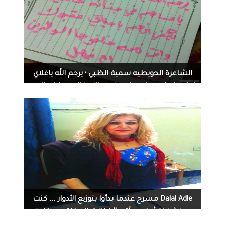
1539
0
07-31-2014
الشاعرة الحويطيه سمية الظبي · يرحم الله ياغلاي
امك وابوك ... ياعساهم في جنانه خالدين يكفي انهم
ياحياتي عقبوك ... وانت نعمه خلفوها الوالدين على
الطاير من الفضاوه أتت الخربشه ام فيصل
4160
1
07-30-2014
Dalal Adle مسرح عندما بدأوا بتوزيع الأدوار ... كنت
منشغلة أمام مرآتي .!! فكانت البطلة .... وكان