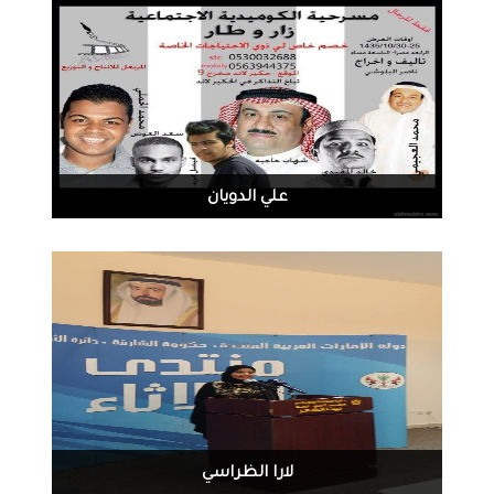
3768
0
08-19-2014
علي الدويان
2029
0
08-14-2014
لارا الظراسي