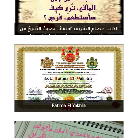
2921
0
08-01-2014
الكاتب عصام الشريف "افتقادٌ.. نضبتْ الدّموعُ من
المآقي... تُرى كيف سأستطعمُ فَرْحِي ؟ "
1573
0
07-31-2014
Fatima El Yakhlifi