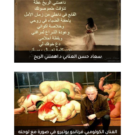
2186
0
08-06-2014
سعاد حسن العتابي د اهمتني الريح
1843
0
08-05-2014
الفنان الكولومبي فرناندو بوتيرو في صورة مع لوحته