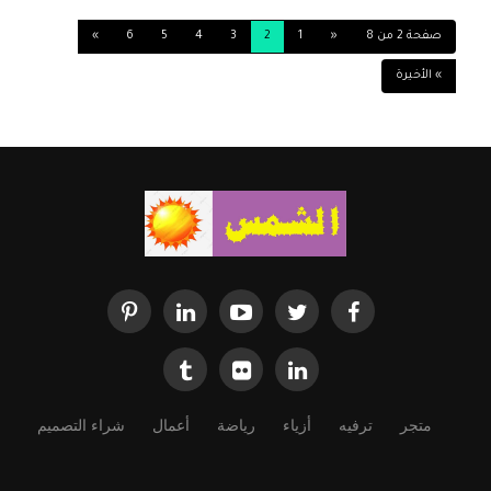
البطل ... وكنت الضخية .!! وعندما بدأ العرض ....لم
ينتصر دمي ..!! كما يقول الشعراء ....... .... دلال
صفحة 2 من 8
«
1
2
3
4
5
6
»
» الأخيرة
1538
0
07-30-2014
متجر
ترفيه
أزياء
رياضة
أعمال
شراء التصميم