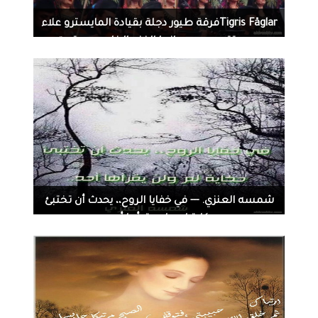
Tigris Fåglar‏فرقة طيور دجلة بقيادة المايسترو علاء
مجيد تقــــــدم مهرجانها الفني الخامس .. تحت
عنوان زرياب القادم من الشرق .. سيمر من هنا
1706
0
08-10-2014
‏‏شمسه العنزي‏‏. --- في خفايا الروح،، يحدث أن تختبئ
حكاية لم ولن يقرأها أحد..