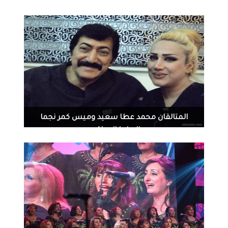
1800
0
08-14-2014
المتالقان محمد عطا سعيد وميس كمر نجما
الدراما العراقيه
5426
0
08-13-2014