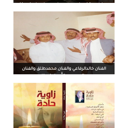
عن فضيحة ابي غريب بعد منع معرضه في امريكا-
2300
0
08-04-2014
الفنان خالدالرفاعي والفنان محمدطلق والفنان
عبدالمجيدعبدالله وزمان يافن
1397
0
08-01-2014