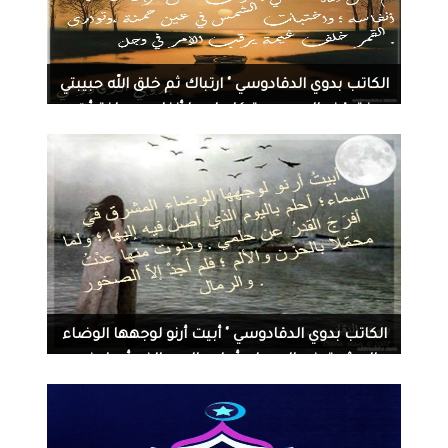
4584
0
08-09-2014
الكاتب بدوي الدقادوسي " ارتباك ثم خلق الله حبيبتي
؛فتوقف الصبح مرتبكا حابسا أنفاسه ؛ واختبأت
الشمس في عين حمئة ،وتوارى القمر خلف غيمة
يرقب الأمر في وجل ."
1851
0
08-09-2014
الكاتب بدوي الدقادوسي " أبيت أرنو لوجهها الوضاء
المشرق في السماء؛ أحلم باليوم الذي أصل فيه
إليها ؛ ولما أفرج القدر عن حلمي . ودنوت منها عدت
محملا بالحزن والألم ؛ فلم أجد إلا الصخور والرمال ."