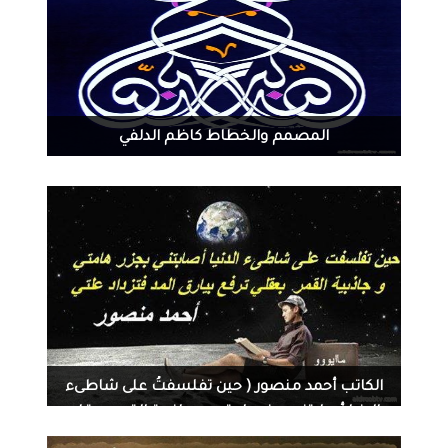
3151
0
08-09-2014
المصمم والخطاط كاظم الدلفي
1591
0
08-08-2014
الكاتب أحمد منصور ( حين تفلسفتُ على شاطىء
الدنيا أصابتني بجزر هامتي ، و جاذبية القمر بعقلي
ترفع بيارق المد ؛ فتزداد علتي .)